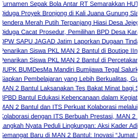
namen Sepak Bola Antar RT Semarakkan HUT ke-81
ga Proyek Bronjong di Kali Juana Gunung Slamet 
era Merah Putih Terpanjang Hiasi Desa Jejeg Bum
ga Cacat Prosedur, Pemilihan BPD Desa Karangan
 SAPU JAGAD Jatim Laporkan Dugaan Tindak Pida
rikan Siswa PKL MAN 2 Bantul di Boutiqe IIng Ty
arikan Siswa PKL MAN 2 Bantul di Percetakan Sa
K BUMDesMa Mandiri Bumijawa Tegal Salurkan Dan
kan Pembelajaran yang Lebih Berkualitas, Guru 
2 Bantul Laksanakan Tes Bakat Minat bagi Siswa
D Bantul Edukasi Kebencanaan dalam Kegiatan 
2 Bantul dan ITS Perkuat Kolaborasi melalui Mo
borasi dengan ITS Berbuah Prestasi, MAN 2 Bant
kah Nyata Peduli Lingkungan: Aksi Kader Adiwiy
ngat Baru di MAN 2 Bantul: Inovasi “Jumat Bert