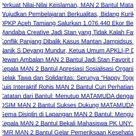
kuat Nilai-Nilai Keislaman, MAN 2 Bantul Matang
dkan Pembelajaran Berkualitas, Bidang Kurikulu
P Aceh Tamiang Salurkan 1.076.440 Ekor Benur
aba Creative Jadi Stan yang Tidak Kalah Favorit,
lik Panjang Dibalik Kasus Mantan Jampidsus Febr
ik S Deyang Mundur, Ketua Umum APKLI-P Dukun
an Ambalan MAN 2 Bantul Jadi Stan Favorit pad
ala MAN 2 Bantul Apresiasi Sosialisasi Organis
k Tawa dan Solidaritas: Serunya “Happy Together
 Interaktif Rohis MAN 2 Bantul Curi Perhatian P
atan dari Bantul: Menutup MATAMUDA dengan Se
M MAN 2 Bantul Sukses Dukung MATAMUDA 2026 d
 Disiplin di Lapangan MAN 2 Bantul: Mengukir Ka
la MAN 2 Bantul Bekali Mahasiswa PK UNY: Belaja
 MAN 2 Bantul Gelar Pemeriksaan Kesehatan Gra