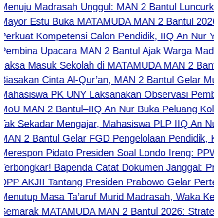
uju Madrasah Unggul: MAN 2 Bantul Luncurkan “G
or Estu Buka MATAMUDA MAN 2 Bantul 2026, Tana
uat Kompetensi Calon Pendidik, IIQ An Nur Yogy
bina Upacara MAN 2 Bantul Ajak Warga Madrasah 
a Masuk Sekolah di MATAMUDA MAN 2 Bantul Bekali
akan Cinta Al-Qur’an, MAN 2 Bantul Gelar Murotta
asiswa PK UNY Laksanakan Observasi Pembelajar
MAN 2 Bantul–IIQ An Nur Buka Peluang Kolaboras
 Sekadar Mengajar, Mahasiswa PLP IIQ An Nur Di
 2 Bantul Gelar FGD Pengelolaan Pendidik, Kabi
spon Pidato Presiden Soal Londo Ireng: PPWI Ja
rbongkar! Bapenda Catat Dokumen Janggal: Pria 
 AKJII Tantang Presiden Prabowo Gelar Pertemuan
utup Masa Ta’aruf Murid Madrasah, Waka Kesiswa
arak MATAMUDA MAN 2 Bantul 2026: Strategi Ciam