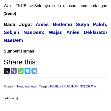
Wakil FKUB se-Soloraya serta ratusan tamu undangan
(
Seno)
Baca Juga:
Anies Bertemu Surya Paloh,
Sekjen NasDem: Wajar, Anies Deklarator
NasDem
Sumber: Humas
Share this:
Posted in
Headlinenews
Tagged
FKUB
,
KERUKUNAN
,
SOLORAYA
[addtoany]
Post
PROVIOUS POST
NEXT POST