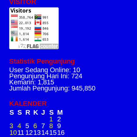
VISITOR
Statistik Pengunjung
User Sedang Online: 10
Pengunjung Hari Ini: 724
Kemarin: 1,815
Jumlah Pengunjung: 945,850
KALENDER
S
S
R
K
J
S
M
1
2
3
4
5
6
7
8
9
10
11
12
13
14
15
16