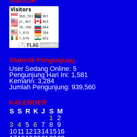
VISITOR
Statistik Pengunjung
User Sedang Online: 5
Pengunjung Hari Ini: 1,581
Kemarin: 3,284
Jumlah Pengunjung: 939,560
KALENDER
S
S
R
K
J
S
M
1
2
3
4
5
6
7
8
9
10
11
12
13
14
15
16