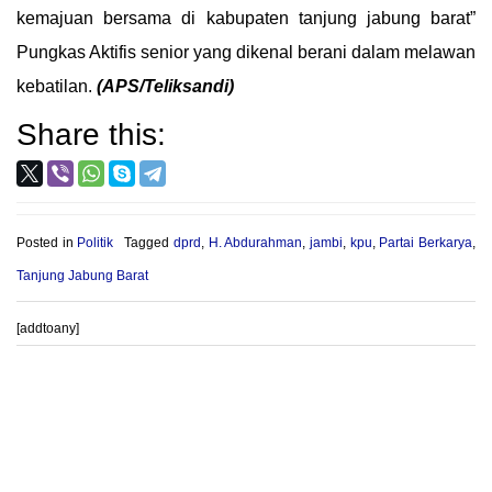
kemajuan bersama di kabupaten tanjung jabung barat”
Pungkas Aktifis senior yang dikenal berani dalam melawan
kebatilan.
(APS/Teliksandi)
Share this:
Posted in
Politik
Tagged
dprd
,
H. Abdurahman
,
jambi
,
kpu
,
Partai Berkarya
,
Tanjung Jabung Barat
[addtoany]
Post
PROVIOUS POST
NEXT POST
navigation
Malam Tirakatan 74 Tahun
Sejarah Baru Pertanian
Indonesia Merdeka di Perum
Indonesia dari Negara Importir
Gedongan Residence
menjadi Eksportir