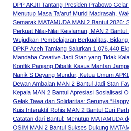
DPP AKJII Tantang Presiden Prabowo Gelar Per
Menutup Masa Ta’aruf Murid Madrasah, Waka Ke
Semarak MATAMUDA MAN 2 Bantul 2026: Strategi
Perkuat Nilai-Nilai Keislaman, MAN 2 Bantul M
Wujudkan Pembelajaran Berkualitas, Bidang Kur
DPKP Aceh Tamiang Salurkan 1.076.440 Ekor 
Mandaba Creative Jadi Stan yang Tidak Kalah Fa
Konflik Panjang Dibalik Kasus Mantan Jampidsu
Nanik S Deyang Mundur, Ketua Umum APKLI-P 
Dewan Ambalan MAN 2 Bantul Jadi Stan Favori
Kepala MAN 2 Bantul Apresiasi Sosialisasi Or
Gelak Tawa dan Solidaritas: Serunya “Happy Tog
Kuis Interaktif Rohis MAN 2 Bantul Curi Perhat
Catatan dari Bantul: Menutup MATAMUDA deng
OSIM MAN 2 Bantul Sukses Dukung MATAMUDA 2