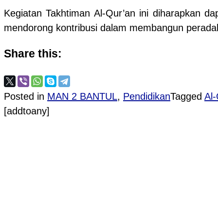
Kegiatan Takhtiman Al-Qur’an ini diharapkan d
mendorong kontribusi dalam membangun peradaban
Share this:
Posted in
MAN 2 BANTUL
,
Pendidikan
Tagged
Al-
[addtoany]
Post navigation
PROVIOUS POST
HMI Bukan Ancaman, Kampus Adalah Ruang Keb
NEXT POST
Getar Santri, Irama Rebana: Hadrah Syawariqul 