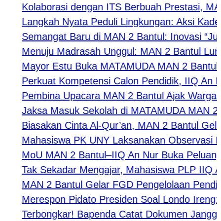
Kolaborasi dengan ITS Berbuah Prestasi, MAN 2
Langkah Nyata Peduli Lingkungan: Aksi Kader A
Semangat Baru di MAN 2 Bantul: Inovasi “Jumat
Menuju Madrasah Unggul: MAN 2 Bantul Luncurk
Mayor Estu Buka MATAMUDA MAN 2 Bantul 2026,
Perkuat Kompetensi Calon Pendidik, IIQ An Nur
Pembina Upacara MAN 2 Bantul Ajak Warga Madr
Jaksa Masuk Sekolah di MATAMUDA MAN 2 Bantul B
Biasakan Cinta Al-Qur’an, MAN 2 Bantul Gelar M
Mahasiswa PK UNY Laksanakan Observasi Pembe
MoU MAN 2 Bantul–IIQ An Nur Buka Peluang Kola
Tak Sekadar Mengajar, Mahasiswa PLP IIQ An N
MAN 2 Bantul Gelar FGD Pengelolaan Pendidik,
Merespon Pidato Presiden Soal Londo Ireng: PP
​Terbongkar! Bapenda Catat Dokumen Janggal: 