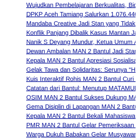
Wujudkan Pembelajaran Berkualitas, Bidan
DPKP Aceh Tamiang Salurkan 1.076.440 E
Mandaba Creative Jadi Stan yang Tidak Kala
Konflik Panjang Dibalik Kasus Mantan Jamp
Nanik S Deyang Mundur, Ketua Umum APKL
Dewan Ambalan MAN 2 Bantul Jadi Stan Fa
Kepala MAN 2 Bantul Apresiasi Sosialisa
Gelak Tawa dan Solidaritas: Serunya “Happ
Kuis Interaktif Rohis MAN 2 Bantul Curi P
Catatan dari Bantul: Menutup MATAMUDA 
OSIM MAN 2 Bantul Sukses Dukung MATAMU
Gema Disiplin di Lapangan MAN 2 Bantul: M
Kepala MAN 2 Bantul Bekali Mahasiswa PK U
PMR MAN 2 Bantul Gelar Pemeriksaan Kese
Warga Dukuh Babakan Gelar Musyawarah 