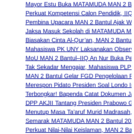
Mayor Estu Buka MATAMUDA MAN 2 Bantul 2
Perkuat Kompetensi Calon Pendidik, IIQ A
Pembina Upacara MAN 2 Bantul Ajak Warga
Jaksa Masuk Sekolah di MATAMUDA MAN 2 Ban
Biasakan Cinta Al-Qur’an, MAN 2 Bantul Gel
Mahasiswa PK UNY Laksanakan Observasi 
MoU MAN 2 Bantul–IIQ An Nur Buka Peluang 
Tak Sekadar Mengajar, Mahasiswa PLP IIQ
MAN 2 Bantul Gelar FGD Pengelolaan Pend
Merespon Pidato Presiden Soal Londo Iren
​Terbongkar! Bapenda Catat Dokumen Jangg
DPP AKJII Tantang Presiden Prabowo Gelar
Menutup Masa Ta’aruf Murid Madrasah, Wa
Semarak MATAMUDA MAN 2 Bantul 2026: Stra
Perkuat Nilai-Nilai Keislaman, MAN 2 Ban