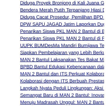
Diduga Proyek Bronjong di Kali Juana Gunu
Bendera Merah Putih Terpanjang Hiasi Desa
Diduga Cacat Prosedur, Pemilihan BPD Des
DPW SAPU JAGAD Jatim Laporkan Dugaan Ti
Penarikan Siswa PKL MAN 2 Bantul di Bouti
Penarikan Siswa PKL MAN 2 Bantul di Perc
UUPK BUMDesMa Mandiri Bumijawa Tegal Sa
Siapkan Pembelajaran yang Lebih Berkuali
MAN 2 Bantul Laksanakan Tes Bakat Minat 
BPBD Bantul Edukasi Kebencanaan dalam 
MAN 2 Bantul dan ITS Perkuat Kolaborasi 
Kolaborasi dengan ITS Berbuah Prestasi, 
Langkah Nyata Peduli Lingkungan: Aksi Ka
Semangat Baru di MAN 2 Bantul: Inovasi “
Menuju Madrasah Unggul: MAN 2 Bantul Lu