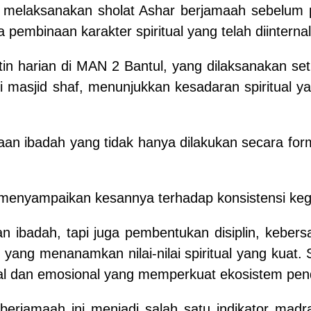
 melaksanakan sholat Ashar berjamaah sebelum p
ya pembinaan karakter spiritual yang telah diinter
in harian di MAN 2 Bantul, yang dilaksanakan seti
uhi masjid shaf, menunjukkan kesadaran spiritual 
aan ibadah yang tidak hanya dilakukan secara for
enyampaikan kesannya terhadap konsistensi kegi
n ibadah, tapi juga pembentukan disiplin, kebers
yang menanamkan nilai-nilai spiritual yang kuat.
al dan emosional yang memperkuat ekosistem pend
erjamaah ini menjadi salah satu indikator madr