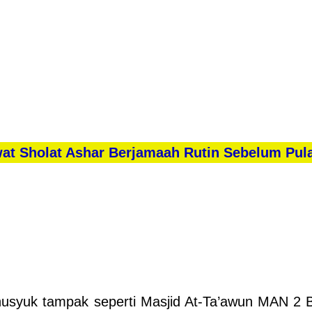
wat Sholat Ashar Berjamaah Rutin Sebelum Pul
usyuk tampak seperti Masjid At-Ta’awun MAN 2 B