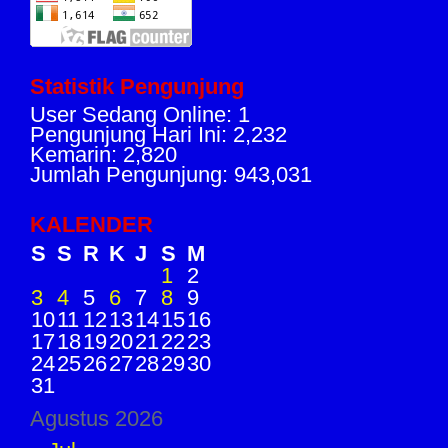
Statistik Pengunjung
User Sedang Online: 1
Pengunjung Hari Ini: 2,232
Kemarin: 2,820
Jumlah Pengunjung: 943,031
KALENDER
S
S
R
K
J
S
M
1
2
3
4
5
6
7
8
9
10
11
12
13
14
15
16
17
18
19
20
21
22
23
24
25
26
27
28
29
30
31
Agustus 2026