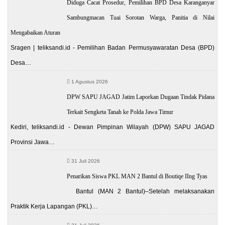
Diduga Cacat Prosedur, Pemilihan BPD Desa Karanganyar
Sambungmacan Tuai Sorotan Warga, Panitia di Nilai
Mengabaikan Aturan
Sragen | teliksandi.id - Pemilihan Badan Permusyawaratan Desa (BPD)
Desa…
1 Agustus 2026
DPW SAPU JAGAD Jatim Laporkan Dugaan Tindak Pidana
Terkait Sengketa Tanah ke Polda Jawa Timur
Kediri, teliksandi.id - Dewan Pimpinan Wilayah (DPW) SAPU JAGAD
Provinsi Jawa…
31 Juli 2026
Penarikan Siswa PKL MAN 2 Bantul di Boutiqe IIng Tyas
Bantul (MAN 2 Bantul)–Setelah melaksanakan
Praktik Kerja Lapangan (PKL)…