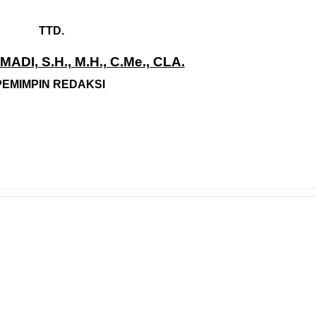
TTD.
ADI, S.H., M.H., C.Me., CLA.
PEMIMPIN REDAKSI