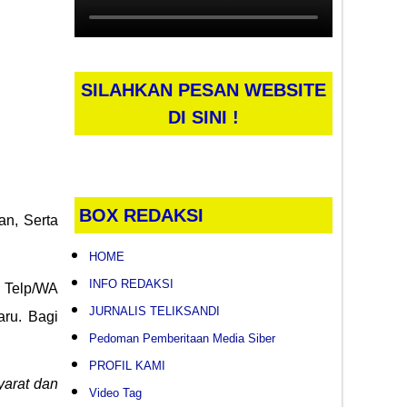
SILAHKAN PESAN WEBSITE
DI SINI !
BOX REDAKSI
an, Serta
HOME
INFO REDAKSI
r Telp/WA
JURNALIS TELIKSANDI
aru. Bagi
Pedoman Pemberitaan Media Siber
PROFIL KAMI
arat dan
Video Tag