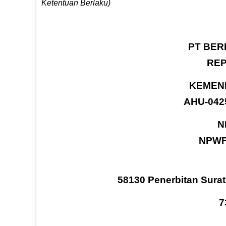
Ketentuan Berlaku)
PT BERI
REP
KEMENK
AHU-0425
N
NPWP 
58130 Penerbitan Surat
7