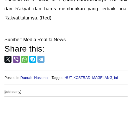
dari Rakyat dan harus memberikan yang terbaik buat
Rakyat.tuturnya. (Red)
Sumber: Media Realita News
Share this:
Posted in
Daerah
,
Nasional
Tagged
HUT
,
KOSTRAD
,
MAGELANG
,
tni
[addtoany]
Post
PROVIOUS POST
NEXT POST
navigation
Tingkatkan Tunjangan Prajurit
Buntut Kasus Dugaan
TNI hingga 80% Janji Jokowi di
Perampasan Mobil oleh Oknum