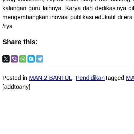
kalangan guru lainnya. Karya dan dedikasinya d
mengembangkan inovasi publikasi edukatif di era d
/rys
Share this:
Posted in
MAN 2 BANTUL
,
Pendidikan
Tagged
MA
[addtoany]
Post navigation
PROVIOUS POST
Riyadi Setyawan Raih Penghargaan Publikasi Ter