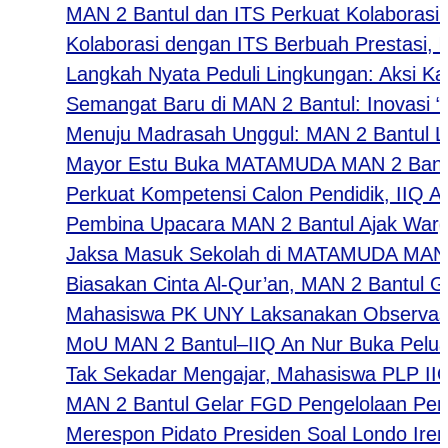
MAN 2 Bantul dan ITS Perkuat Kolaborasi mel
Kolaborasi dengan ITS Berbuah Prestasi, MAN
Langkah Nyata Peduli Lingkungan: Aksi Kader
Semangat Baru di MAN 2 Bantul: Inovasi “Jum
Menuju Madrasah Unggul: MAN 2 Bantul Luncu
Mayor Estu Buka MATAMUDA MAN 2 Bantul 202
Perkuat Kompetensi Calon Pendidik, IIQ An N
Pembina Upacara MAN 2 Bantul Ajak Warga Ma
Jaksa Masuk Sekolah di MATAMUDA MAN 2 Bantu
Biasakan Cinta Al-Qur’an, MAN 2 Bantul Gelar
Mahasiswa PK UNY Laksanakan Observasi Pem
MoU MAN 2 Bantul–IIQ An Nur Buka Peluang Ko
Tak Sekadar Mengajar, Mahasiswa PLP IIQ An
MAN 2 Bantul Gelar FGD Pengelolaan Pendid
Merespon Pidato Presiden Soal Londo Ireng: