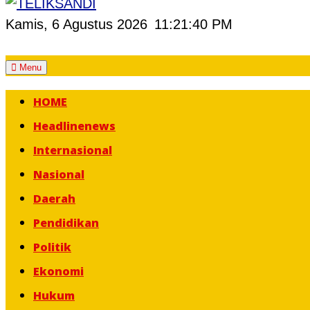
Kamis, 6 Agustus 2026
11:21:41 PM
Skip
Menu
to
HOME
content
Headlinenews
Internasional
Nasional
Daerah
Pendidikan
Politik
Ekonomi
Hukum