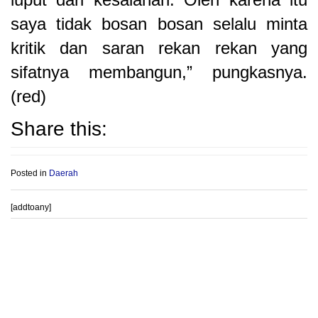
saya tidak bosan bosan selalu minta
kritik dan saran rekan rekan yang
sifatnya membangun,” pungkasnya.
(red)
Share this:
Posted in
Daerah
[addtoany]
Post
PROVIOUS POST
NEXT POST
navigation
Komnas Anak jateng
BPTU HPT Padang Mengatas
mempunyai bukti rekaman
Gelar Rakor Persiapan
percakapan DIAR Staff Sekolah
Distribusi Bantuan