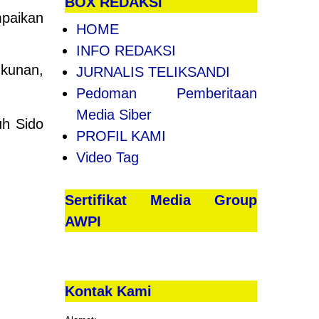
BOX REDAKSI
aikan
HOME
INFO REDAKSI
ukunan,
JURNALIS TELIKSANDI
Pedoman Pemberitaan
Media Siber
uh Sido
PROFIL KAMI
Video Tag
Sertifikat Media Group
AWPI
Kontak Kami
POST