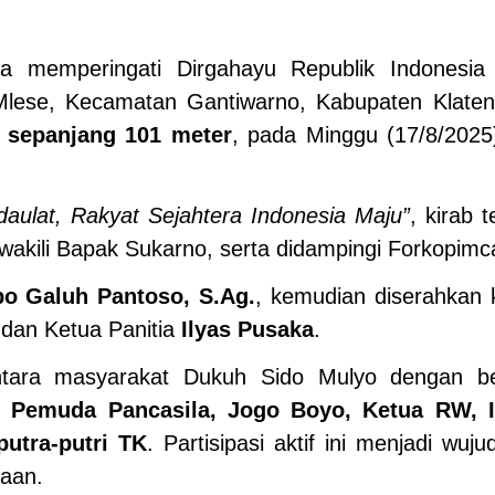
 memperingati Dirgahayu Republik Indonesia 
lese, Kecamatan Gantiwarno, Kabupaten Klaten
 sepanjang 101 meter
, pada Minggu (17/8/2025
daulat, Rakyat Sejahtera Indonesia Maju”
, kirab 
wakili Bapak Sukarno, serta didampingi Forkopim
o Galuh Pantoso, S.Ag.
, kemudian diserahkan
 dan Ketua Panitia
Ilyas Pusaka
.
 antara masyarakat Dukuh Sido Mulyo dengan b
Pemuda Pancasila, Jogo Boyo, Ketua RW, I
utra-putri TK
. Partisipasi aktif ini menjadi wuju
aan.