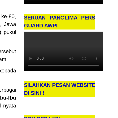
ke-80,
SERUAN PANGLIMA PERS
, Jawa
GUARD AWPI
) pukul
tersebut
cam.
 kepada
SILAHKAN PESAN WEBSITE
erbagai
DI SINI !
bu-Ibu
d nyata