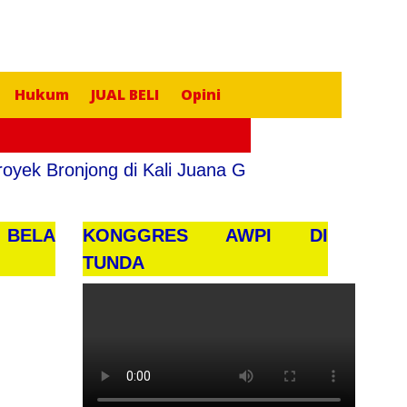
Hukum
JUAL BELI
Opini
k Bronjong di Kali Juana Gunung Slamet Tegal Ta
 BELA
KONGGRES AWPI DI
TUNDA