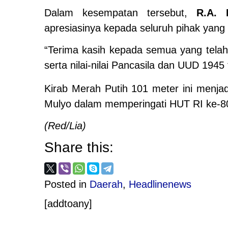
Dalam kesempatan tersebut,
R.A. 
apresiasinya kepada seluruh pihak yang
“Terima kasih kepada semua yang tela
serta nilai-nilai Pancasila dan UUD 194
Kirab Merah Putih 101 meter ini menja
Mulyo dalam memperingati HUT RI ke-80,
(Red/Lia)
Share this:
Posted in
Daerah
,
Headlinenews
[addtoany]
Post
PROVIOUS POST