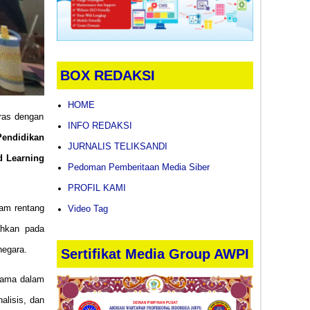
BOX REDAKSI
HOME
ras dengan
INFO REDAKSI
Pendidikan
JURNALIS TELIKSANDI
d Learning
Pedoman Pemberitaan Media Siber
PROFIL KAMI
lam rentang
Video Tag
rahkan pada
negara.
Sertifikat Media Group AWPI
utama dalam
alisis, dan