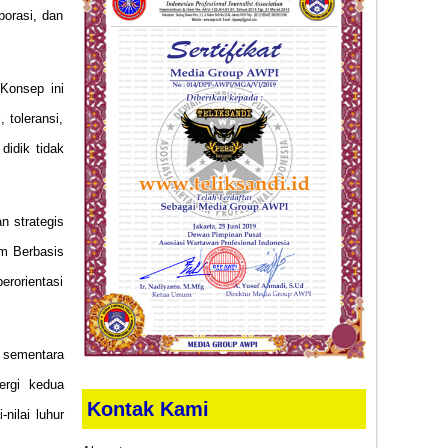
borasi, dan
Konsep ini
 toleransi,
didik tidak
n strategis
um Berbasis
erorientasi
 sementara
ergi kedua
Kontak Kami
nilai luhur