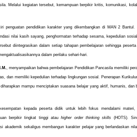
asila. Melalui kegiatan tersebut, kemampuan berpikir kritis, komunikasi, kola
iri penguatan pendidikan karakter yang dikembangkan di MAN 2 Bantul. 
asi nilai kasih sayang, penghormatan terhadap sesama, kepedulian sosial,
rsebut diintegrasikan dalam setiap tahapan pembelajaran sehingga peserta 
engaktualisasikannya dalam perilaku sehari-hari.
M.M.
, menyampaikan bahwa pembelajaran Pendidikan Pancasila memiliki pera
as, dan memiliki kepedulian terhadap lingkungan sosial. Penerapan Kurikul
diharapkan mampu menciptakan suasana belajar yang aktif, humanis, dan b
kesempatan kepada peserta didik untuk lebih fokus mendalami materi,
n berpikir tingkat tinggi atau
higher order thinking skills
(HOTS). Sin
 akademik sekaligus membangun karakter pelajar yang berlandaskan nilai-