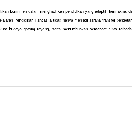
jukkan komitmen dalam menghadirkan pendidikan yang adaptif, bermakna, d
ajaran Pendidikan Pancasila tidak hanya menjadi sarana transfer pengetah
kuat budaya gotong royong, serta menumbuhkan semangat cinta terhad
NEXT
a MAN
Daftar Kelulusan Peserta Ujian Profesi Advokat, Persatu
Indonesia – PERADIN BPW Jawa Te