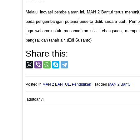
Melalui inovasi pembelajaran ini, MAN 2 Bantul terus menun
pada pengembangan potensi peserta didik secara utuh. Pembel
juga wahana untuk menanamkan nilai kebangsaan, memper
bangsa, dan tanah air. (Edi Susanto)
Share this:
Posted in
MAN 2 BANTUL
,
Pendidikan
Tagged
MAN 2 Bantul
[addtoany]
Post
PROVIOUS POST
navigation
Matangkan Persiapan Penilaian Agustus 2026, Tim Adiwiyat
2 Bantul Gelar Bedah 24 Indikator Sekolah Adiwiyata