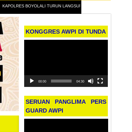
RES BOYOLALI TURUN LANGSUNG BEKALI KADER IPNU & IPPNU:
KONGGRES AWPI DI TUNDA
Pemutar
Video
00:00
04:30
SERUAN PANGLIMA PERS
GUARD AWPI
Pemutar
Video