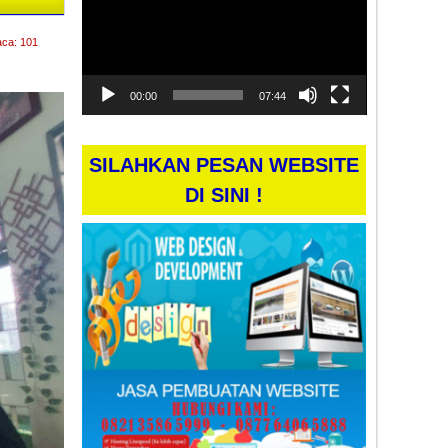
aca: 101
00:00
07:44
SILAHKAN PESAN WEBSITE
DI SINI !