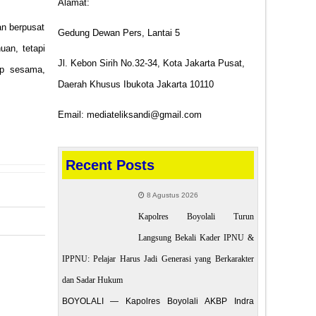
Alamat:
an berpusat
Gedung Dewan Pers, Lantai 5
uan, tetapi
Jl. Kebon Sirih No.32-34, Kota Jakarta Pusat,
ap sesama,
Daerah Khusus Ibukota Jakarta 10110
Email: mediateliksandi@gmail.com
Recent Posts
8 Agustus 2026
Kapolres Boyolali Turun
Langsung Bekali Kader IPNU &
 POST
IPPNU: Pelajar Harus Jadi Generasi yang Berkarakter
dan Sadar Hukum
an Advokat
BOYOLALI — Kapolres Boyolali AKBP Indra
ngah 2026