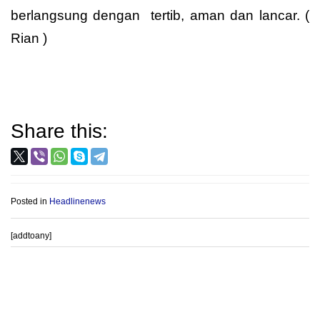
berlangsung dengan tertib, aman dan lancar. (
Rian )
Share this:
Posted in
Headlinenews
[addtoany]
Post
PROVIOUS POST
NEXT POST
navigation
Muspika Pracimantoro dan
Tugas berat Sekwan DPRD:
Para Santri Adakan Upacara
Dua Sisi Mata Uang Antara