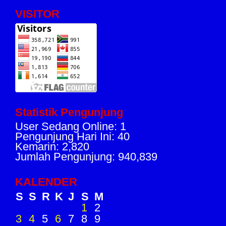
VISITOR
Statistik Pengunjung
User Sedang Online: 1
Pengunjung Hari Ini: 40
Kemarin: 2,820
Jumlah Pengunjung: 940,839
KALENDER
S
S
R
K
J
S
M
1
2
3
4
5
6
7
8
9