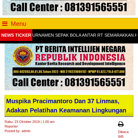
Menu
NEWS TICKER
TURNAMEN SEPAK BOLA ANTAR RT SEMARAKKAN HUT KE-81 R
Muspika Pracimantoro Dan 37 Linmas,
Adakan Pelatihan Keamanan Lingkungan
Rabu, 23 Oktober 2019 | 1:00 am
Reporter:
Posted by: admin
Dibaca:
945