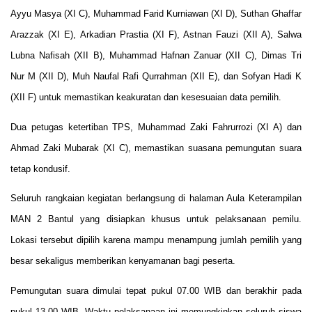
Ayyu Masya (XI C), Muhammad Farid Kurniawan (XI D), Suthan Ghaffar
Arazzak (XI E), Arkadian Prastia (XI F), Astnan Fauzi (XII A), Salwa
Lubna Nafisah (XII B), Muhammad Hafnan Zanuar (XII C), Dimas Tri
Nur M (XII D), Muh Naufal Rafi Qurrahman (XII E), dan Sofyan Hadi K
(XII F) untuk memastikan keakuratan dan kesesuaian data pemilih.
Dua petugas ketertiban TPS, Muhammad Zaki Fahrurrozi (XI A) dan
Ahmad Zaki Mubarak (XI C), memastikan suasana pemungutan suara
tetap kondusif.
Seluruh rangkaian kegiatan berlangsung di halaman Aula Keterampilan
MAN 2 Bantul yang disiapkan khusus untuk pelaksanaan pemilu.
Lokasi tersebut dipilih karena mampu menampung jumlah pemilih yang
besar sekaligus memberikan kenyamanan bagi peserta.
Pemungutan suara dimulai tepat pukul 07.00 WIB dan berakhir pada
pukul 13.00 WIB. Waktu pelaksanaan ini memungkinkan seluruh siswa