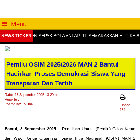
Menu
TURNAMEN SEPAK BOLA ANTAR RT SEMARAKKAN HUT KE-81 RI D
NEWS TICKER
Pemilu OSIM 2025/2026 MAN 2 Bantul
Hadirkan Proses Demokrasi Siswa Yang
Transparan Dan Tertib
Rabu, 17 September 2025 | 3:20 pm
Reporter:
Posted by: Jo Han
Dibaca:
184
Bantul, 8 September 2025
– Pemilihan Umum (Pemilu) Calon Ketua
dan Wakil Ketua Organisasi Siswa Intra Madrasah (OSIM) MAN 2