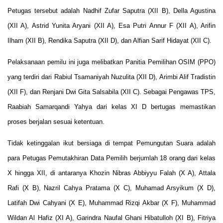
Petugas tersebut adalah Nadhif Zufar Saputra (XII B), Della Agustina
(XII A), Astrid Yunita Aryani (XII A), Esa Putri Annur F (XII A), Arifin
Ilham (XII B), Rendika Saputra (XII D), dan Alfian Sarif Hidayat (XII C).
Pelaksanaan pemilu ini juga melibatkan Panitia Pemilihan OSIM (PPO)
yang terdiri dari Rabiul Tsamaniyah Nuzulita (XII D), Arimbi Alif Tradistin
(XII F), dan Renjani Dwi Gita Salsabila (XII C). Sebagai Pengawas TPS,
Raabiah Samarqandi Yahya dari kelas XI D bertugas memastikan
proses berjalan sesuai ketentuan.
Tidak ketinggalan ikut bersiaga di tempat Pemungutan Suara adalah
para Petugas Pemutakhiran Data Pemilih berjumlah 18 orang dari kelas
X hingga XII, di antaranya Khozin Nibras Abbiyyu Falah (X A), Attala
Rafi (X B), Nazril Cahya Pratama (X C), Muhamad Arsyikum (X D),
Latifah Dwi Cahyani (X E), Muhammad Rizqi Akbar (X F), Muhammad
Wildan Al Hafiz (XI A), Garindra Naufal Ghani Hibatulloh (XI B), Fitriya