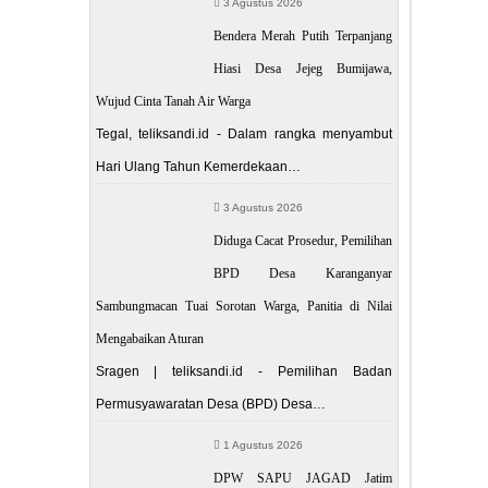
3 Agustus 2026
Bendera Merah Putih Terpanjang
Hiasi Desa Jejeg Bumijawa,
Wujud Cinta Tanah Air Warga
Tegal, teliksandi.id - Dalam rangka menyambut
Hari Ulang Tahun Kemerdekaan…
3 Agustus 2026
Diduga Cacat Prosedur, Pemilihan
BPD Desa Karanganyar
Sambungmacan Tuai Sorotan Warga, Panitia di Nilai
Mengabaikan Aturan
Sragen | teliksandi.id - Pemilihan Badan
Permusyawaratan Desa (BPD) Desa…
1 Agustus 2026
DPW SAPU JAGAD Jatim