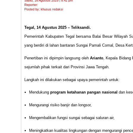
Sabtu, 16 Agustus 2025 | 8:42 pm
Reporter:
Posted by: khusus redaksi
Tegal, 14 Agustus 2025 – Teliksandi.
Pemerintah Kabupaten Tegal bersama Balai Besar Wilayah S
yang berdiri di lahan bantaran Sungai Pamali Comal, Desa Ker
Penertiban ini dipimpin langsung oleh
Arianto
, Kepala Bidang 
sejumlah pihak terkait dari Provinsi Jawa Tengah.
Langkah ini dilakukan sebagai upaya pemerintah untuk:
Mendukung
program ketahanan pangan nasional
dan kese
Mengurangi risiko banjir dan longsor,
Mengembalikan fungsi sungai sebagai saluran air,
Meningkatkan kualitas lingkungan dengan mengurangi penc