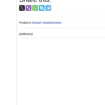
Posted in
Daerah
,
Headlinenews
[addtoany]
Post
PROVIOUS POST
navigation
Semarak Latihan Paduan Suara Kelas XF untuk Sambut HUT R
80