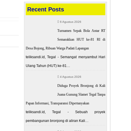
Recent Posts
6 Agustus 2026
Turnamen Sepak Bola Antar RT
Semarakkan HUT ke-81 RI di
Desa Bojong, Ribuan Warga Padati Lapangan
POST
teliksandi.id, Tegal - Semangat menyambut Hari
Ulang Tahun (HUT) ke-81…
encegahan
si PIK – R
4 Agustus 2026
Diduga Proyek Bronjong di Kali
Juana Gunung Slamet Tegal Tanpa
Papan Informasi, Transparansi Dipertanyakan
teliksandi.id, Tegal - Sebuah proyek
pembangunan bronjong di aliran Kali…