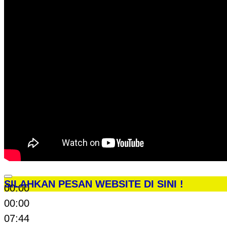
SILAHKAN PESAN WEBSITE DI SINI !
00:00
00:00
07:44