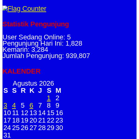
Statistik Pengunjung
User Sedang Online: 5
Pengunjung Hari Ini: 1,828
Kemarin: 3,284
Jumlah Pengunjung: 939,807
KALENDER
Agustus 2026
S
S
R
K
J
S
M
1
2
3
4
5
6
7
8
9
10
11
12
13
14
15
16
17
18
19
20
21
22
23
24
25
26
27
28
29
30
31