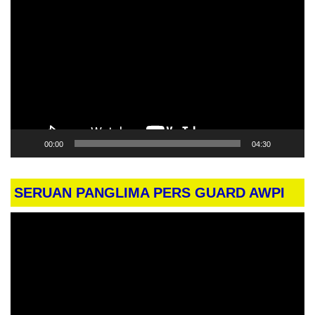
Pemutar
Video
00:00
04:30
SERUAN PANGLIMA PERS GUARD AWPI
Pemutar
Video