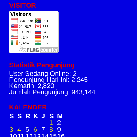
VISITOR
Statistik Pengunjung
User Sedang Online: 2
Pengunjung Hari Ini: 2,345
Kemarin: 2,820
Jumlah Pengunjung: 943,144
KALENDER
S
S
R
K
J
S
M
1
2
3
4
5
6
7
8
9
10
11
12
13
14
15
16