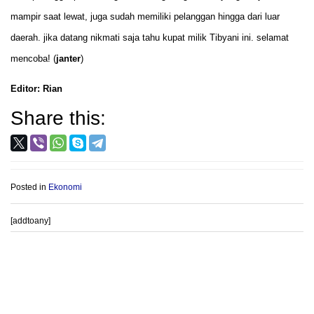
mampir saat lewat, juga sudah memiliki pelanggan hingga dari luar
daerah. jika datang nikmati saja tahu kupat milik Tibyani ini. selamat
mencoba! (
janter
)
Editor: Rian
Share this:
Posted in
Ekonomi
[addtoany]
Post
PROVIOUS POST
NEXT POST
navigation
Kodim Sragen Asah
BNN Ungkap 500 Kg Ganja
Kemampuan Menembak
Jaringan Aceh Dengan Modus