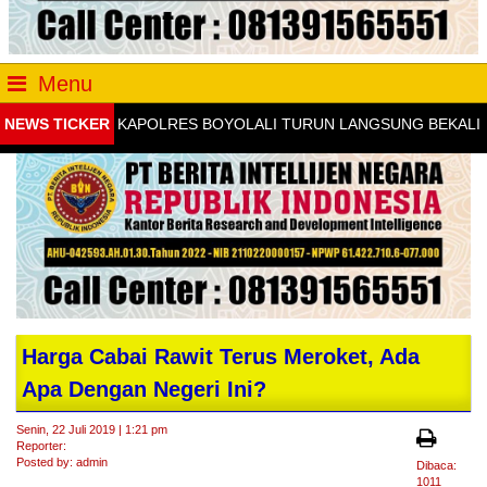
Menu
NEWS TICKER
KAPOLRES BOYOLALI TURUN LANGSUNG BEKALI KADER I
Harga Cabai Rawit Terus Meroket, Ada
Apa Dengan Negeri Ini?
Senin, 22 Juli 2019 | 1:21 pm
Reporter:
Posted by: admin
Dibaca:
1011