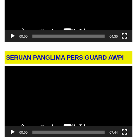
00:00
04:30
SERUAN PANGLIMA PERS GUARD AWPI
Pemutar
Video
00:00
07:44