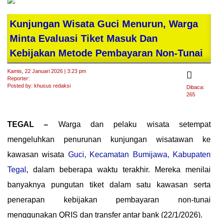
Kunjungan Wisata Guci Menurun, Warga
Minta Evaluasi Tiket Masuk Dan
Kebijakan Metode Pembayaran Non-Tunai
Kamis, 22 Januari 2026 | 3:23 pm
Reporter:
Posted by: khusus redaksi
Dibaca:
265
TEGAL –
Warga dan pelaku wisata setempat
mengeluhkan penurunan kunjungan wisatawan ke
kawasan wisata
Guci, Kecamatan Bumijawa, Kabupaten
Tegal
, dalam beberapa waktu terakhir. Mereka menilai
banyaknya pungutan tiket dalam satu kawasan serta
penerapan kebijakan pembayaran non-tunai
menggunakan QRIS dan transfer antar bank (22/1/2026).