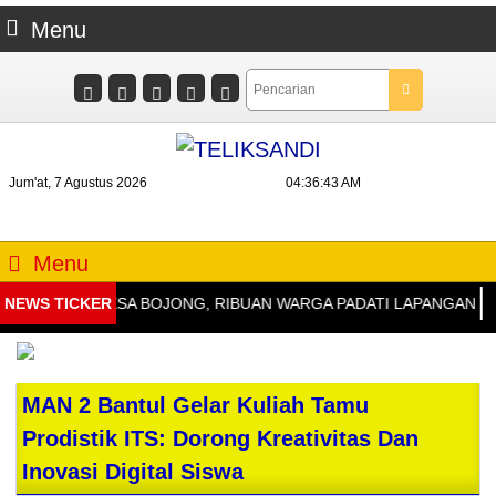
Menu
Jum'at, 7 Agustus 2026
04:36:43 AM
Menu
81 RI DI DESA BOJONG, RIBUAN WARGA PADATI LAPANGAN
NEWS TICKER
DID
MAN 2 Bantul Gelar Kuliah Tamu
Prodistik ITS: Dorong Kreativitas Dan
Inovasi Digital Siswa