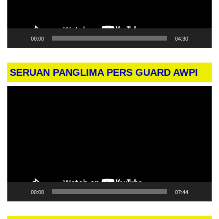
00:00
04:30
SERUAN PANGLIMA PERS GUARD AWPI
Pemutar
Video
00:00
07:44