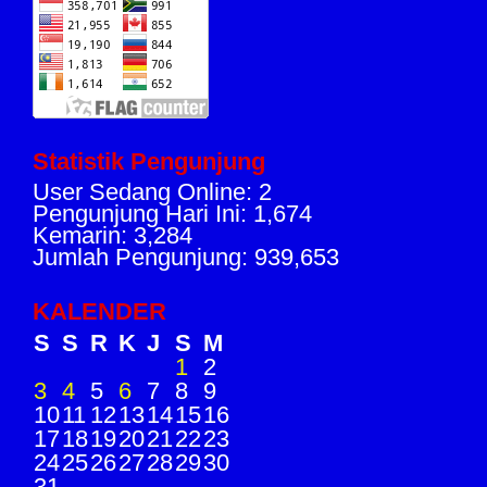
Statistik Pengunjung
User Sedang Online: 2
Pengunjung Hari Ini: 1,674
Kemarin: 3,284
Jumlah Pengunjung: 939,653
KALENDER
S
S
R
K
J
S
M
1
2
3
4
5
6
7
8
9
10
11
12
13
14
15
16
17
18
19
20
21
22
23
24
25
26
27
28
29
30
31