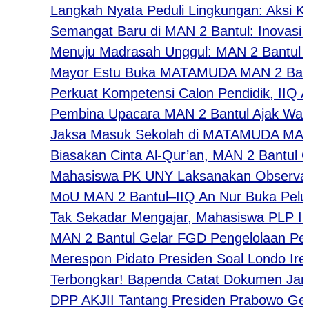
Langkah Nyata Peduli Lingkungan: Aksi Kader
Semangat Baru di MAN 2 Bantul: Inovasi “Jum
Menuju Madrasah Unggul: MAN 2 Bantul Luncu
Mayor Estu Buka MATAMUDA MAN 2 Bantul 202
Perkuat Kompetensi Calon Pendidik, IIQ An N
Pembina Upacara MAN 2 Bantul Ajak Warga Ma
Jaksa Masuk Sekolah di MATAMUDA MAN 2 Bantul
Biasakan Cinta Al-Qur’an, MAN 2 Bantul Gelar 
Mahasiswa PK UNY Laksanakan Observasi Pem
MoU MAN 2 Bantul–IIQ An Nur Buka Peluang Ko
Tak Sekadar Mengajar, Mahasiswa PLP IIQ An
MAN 2 Bantul Gelar FGD Pengelolaan Pendidi
Merespon Pidato Presiden Soal Londo Ireng: 
​Terbongkar! Bapenda Catat Dokumen Janggal
DPP AKJII Tantang Presiden Prabowo Gelar Pe