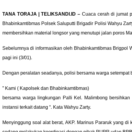
TANA TORAJA | TELIKSANDI.ID –
Cuaca cerah di jumat pa
Bhabinkamtibmas Polsek Saluputti Brigadir Polisi Wahyu Zart
membersihkan material longsor yang menutupi jalan poros M
Sebelumnya di informasikan oleh Bhabinkamtibmas Brigpol Wah
pagi ini (3/01).
Dengan peralatan seadanya, polisi bersama warga setempat 
” Kami ( Kapolsek dan Bhabinkamtibmas)
bersama warga lingkungan Palli Kel. Malimbong bersihkan
instansi terkait datang “. Kata Wahyu Zarty.
Menyinggung soal alat berat, AKP. Marinus Pararuk yang d
sedang melakukan koordinasi dengan pihak PUPR udan BPBD 