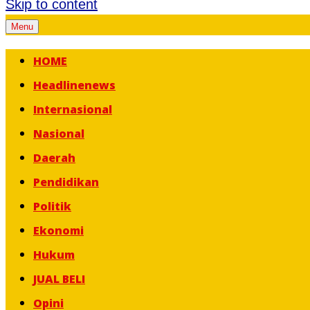
Skip to content
Menu
HOME
Headlinenews
Internasional
Nasional
Daerah
Pendidikan
Politik
Ekonomi
Hukum
JUAL BELI
Opini