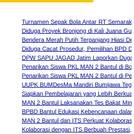
Turnamen Sepak Bola Antar RT Semarakkan HU
Diduga Proyek Bronjong di Kali Juana Gunung 
Bendera Merah Putih Terpanjang Hiasi Desa J
Diduga Cacat Prosedur, Pemilihan BPD Desa K
DPW SAPU JAGAD Jatim Laporkan Dugaan Tind
Penarikan Siswa PKL MAN 2 Bantul di Boutiqe 
Penarikan Siswa PKL MAN 2 Bantul di Percet
UUPK BUMDesMa Mandiri Bumijawa Tegal Salur
Siapkan Pembelajaran yang Lebih Berkualitas
MAN 2 Bantul Laksanakan Tes Bakat Minat bag
BPBD Bantul Edukasi Kebencanaan dalam Ke
MAN 2 Bantul dan ITS Perkuat Kolaborasi mel
Kolaborasi dengan ITS Berbuah Prestasi, MAN