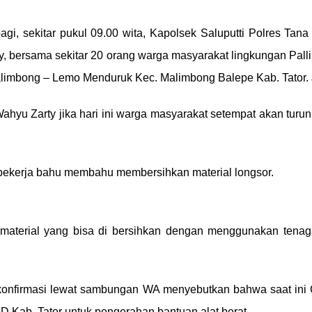
gi, sekitar pukul 09.00 wita, Kapolsek Saluputti Polres Tana 
y, bersama sekitar 20 orang warga masyarakat lingkungan Palli
alimbong – Lemo Menduruk Kec. Malimbong Balepe Kab. Tator. 
yu Zarty jika hari ini warga masyarakat setempat akan turun 
bekerja bahu membahu membersihkan material longsor.
 material yang bisa di bersihkan dengan menggunakan tenag
i konfirmasi lewat sambungan WA menyebutkan bahwa saat in
Kab. Tator untuk pengerahan bantuan alat berat.