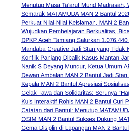
Menutup Masa Ta’aruf Murid Madrasah, Waka 
Semarak MATAMUDA MAN 2 Bantul 2026: Strate
Perkuat Nilai-Nilai Keislaman, MAN 2 Bantul
Wujudkan Pembelajaran Berkualitas, Bidang K
DPKP Aceh Tamiang Salurkan 1.076.440 Eko
Mandaba Creative Jadi Stan yang Tidak Kalah 
Konflik Panjang Dibalik Kasus Mantan Jampid
Nanik S Deyang Mundur, Ketua Umum APKLI-
Dewan Ambalan MAN 2 Bantul Jadi Stan Favo
Kepala MAN 2 Bantul Apresiasi Sosialisasi 
Gelak Tawa dan Solidaritas: Serunya “Happy T
Kuis Interaktif Rohis MAN 2 Bantul Curi Perh
Catatan dari Bantul: Menutup MATAMUDA de
OSIM MAN 2 Bantul Sukses Dukung MATAMUDA
Gema Disiplin di Lapangan MAN 2 Bantul: Men