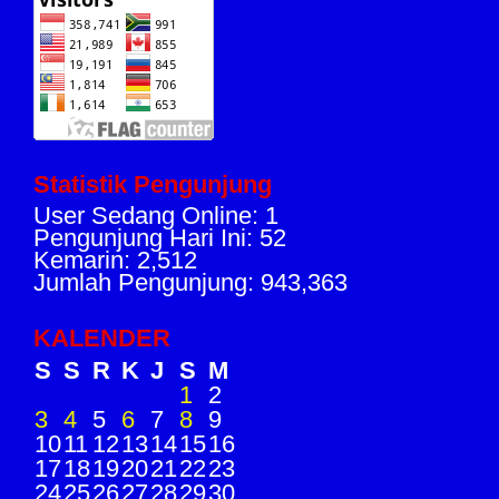
Statistik Pengunjung
User Sedang Online: 1
Pengunjung Hari Ini: 52
Kemarin: 2,512
Jumlah Pengunjung: 943,363
KALENDER
S
S
R
K
J
S
M
1
2
3
4
5
6
7
8
9
10
11
12
13
14
15
16
17
18
19
20
21
22
23
24
25
26
27
28
29
30