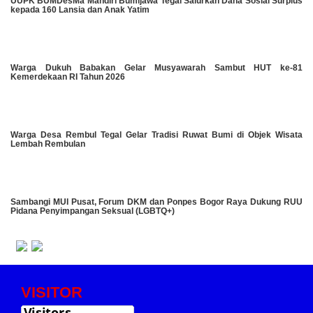
UUPK BUMDesMa Mandiri Bumijawa Tegal Salurkan Dana Sosial Surplus
kepada 160 Lansia dan Anak Yatim
Warga Dukuh Babakan Gelar Musyawarah Sambut HUT ke-81
Kemerdekaan RI Tahun 2026
Warga Desa Rembul Tegal Gelar Tradisi Ruwat Bumi di Objek Wisata
Lembah Rembulan
Sambangi MUI Pusat, Forum DKM dan Ponpes Bogor Raya Dukung RUU
Pidana Penyimpangan Seksual (LGBTQ+)
VISITOR