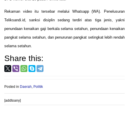
Rekaman video itu tersebar melalui Whatsapp (WA). Penelusuran
Teliksandi.id, sanksi disiplin sedang terdiri atas tiga jenis, yakni
penundaan kenaikan gaji berkala selama setahun, penundaan kenaikan
pangkat selama setahun, dan penurunan pangkat setingkat lebih rendah
selama setahun.
Share this:
Posted in
Daerah
,
Politik
[addtoany]
Post
PROVIOUS POST
NEXT POST
navigation
OPINI: Membuat Yang
Inilah komentar PPK “Soal