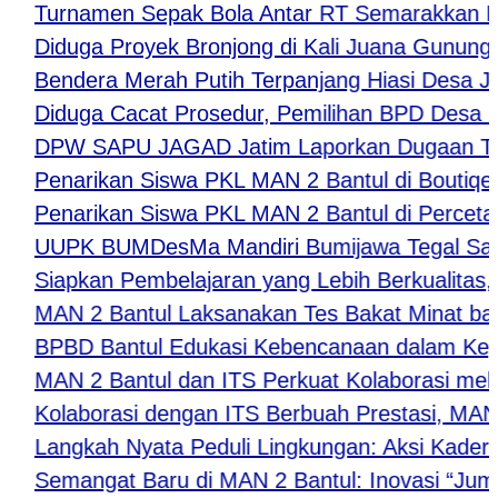
urnamen Sepak Bola Antar RT Semarakkan HUT ke
iduga Proyek Bronjong di Kali Juana Gunung Slam
endera Merah Putih Terpanjang Hiasi Desa Jejeg 
iduga Cacat Prosedur, Pemilihan BPD Desa Karan
PW SAPU JAGAD Jatim Laporkan Dugaan Tindak P
enarikan Siswa PKL MAN 2 Bantul di Boutiqe IIng
enarikan Siswa PKL MAN 2 Bantul di Percetakan 
UPK BUMDesMa Mandiri Bumijawa Tegal Salurkan 
iapkan Pembelajaran yang Lebih Berkualitas, Gu
AN 2 Bantul Laksanakan Tes Bakat Minat bagi Si
PBD Bantul Edukasi Kebencanaan dalam Kegiat
AN 2 Bantul dan ITS Perkuat Kolaborasi melalui
olaborasi dengan ITS Berbuah Prestasi, MAN 2 B
angkah Nyata Peduli Lingkungan: Aksi Kader Adi
emangat Baru di MAN 2 Bantul: Inovasi “Jumat B