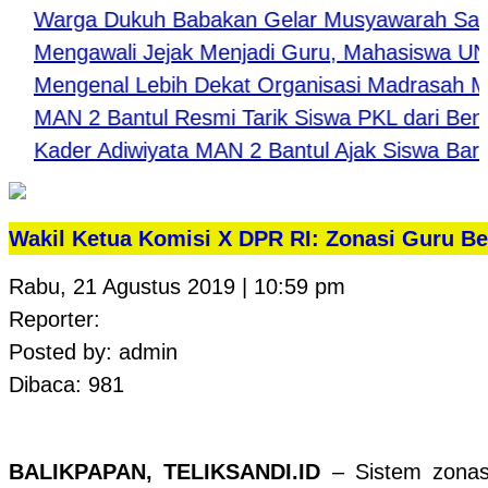
arga Dukuh Babakan Gelar Musyawarah Sambut 
engawali Jejak Menjadi Guru, Mahasiswa UNY La
engenal Lebih Dekat Organisasi Madrasah Mela
AN 2 Bantul Resmi Tarik Siswa PKL dari Bengkel J
ader Adiwiyata MAN 2 Bantul Ajak Siswa Baru Wu
Wakil Ketua Komisi X DPR RI: Zonasi Guru B
Rabu, 21 Agustus 2019 | 10:59 pm
Reporter:
Posted by: admin
Dibaca: 981
BALIKPAPAN, TELIKSANDI.ID
– Sistem zonasi