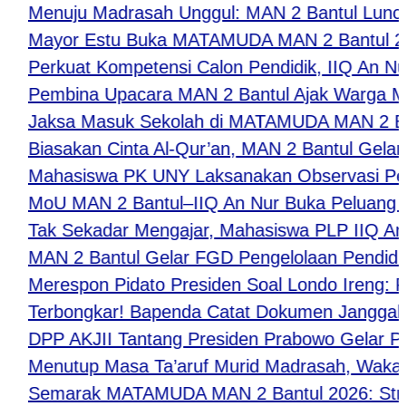
enuju Madrasah Unggul: MAN 2 Bantul Luncurkan
ayor Estu Buka MATAMUDA MAN 2 Bantul 2026, T
erkuat Kompetensi Calon Pendidik, IIQ An Nur Y
embina Upacara MAN 2 Bantul Ajak Warga Madras
aksa Masuk Sekolah di MATAMUDA MAN 2 Bantul Bek
iasakan Cinta Al-Qur’an, MAN 2 Bantul Gelar Muro
ahasiswa PK UNY Laksanakan Observasi Pembela
oU MAN 2 Bantul–IIQ An Nur Buka Peluang Kolabo
ak Sekadar Mengajar, Mahasiswa PLP IIQ An Nur
AN 2 Bantul Gelar FGD Pengelolaan Pendidik, K
erespon Pidato Presiden Soal Londo Ireng: PPWI
Terbongkar! Bapenda Catat Dokumen Janggal: Pri
PP AKJII Tantang Presiden Prabowo Gelar Pertem
enutup Masa Ta’aruf Murid Madrasah, Waka Kesi
emarak MATAMUDA MAN 2 Bantul 2026: Strategi C