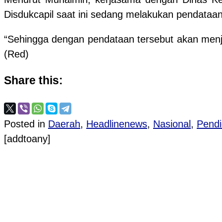
Disdukcapil saat ini sedang melakukan pendataa
“Sehingga dengan pendataan tersebut akan menja
(Red)
Share this:
Posted in
Daerah
,
Headlinenews
,
Nasional
,
Pendi
[addtoany]
Post navigation
PROVIOUS POST
Kabupaten Boyolali Intensifkan Bank Sampah