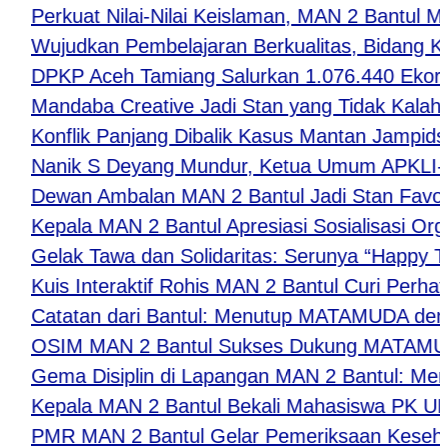
erkuat Nilai-Nilai Keislaman, MAN 2 Bantul Mat
ujudkan Pembelajaran Berkualitas, Bidang Kurik
PKP Aceh Tamiang Salurkan 1.076.440 Ekor Be
andaba Creative Jadi Stan yang Tidak Kalah Favor
onflik Panjang Dibalik Kasus Mantan Jampidsus F
anik S Deyang Mundur, Ketua Umum APKLI-P Du
ewan Ambalan MAN 2 Bantul Jadi Stan Favorit 
epala MAN 2 Bantul Apresiasi Sosialisasi Orga
elak Tawa dan Solidaritas: Serunya “Happy Toget
uis Interaktif Rohis MAN 2 Bantul Curi Perhatia
atatan dari Bantul: Menutup MATAMUDA dengan
SIM MAN 2 Bantul Sukses Dukung MATAMUDA 202
ema Disiplin di Lapangan MAN 2 Bantul: Mengukir
epala MAN 2 Bantul Bekali Mahasiswa PK UNY: Bel
MR MAN 2 Bantul Gelar Pemeriksaan Kesehatan 