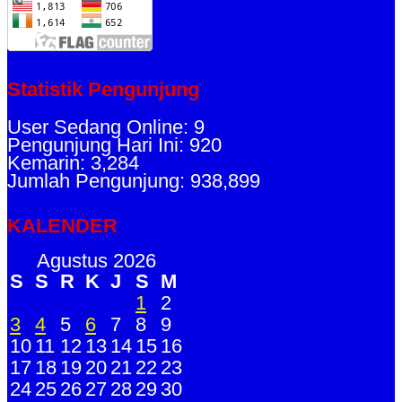
Statistik Pengunjung
User Sedang Online: 9
Pengunjung Hari Ini: 920
Kemarin: 3,284
Jumlah Pengunjung: 938,899
KALENDER
Agustus 2026
S
S
R
K
J
S
M
1
2
3
4
5
6
7
8
9
10
11
12
13
14
15
16
17
18
19
20
21
22
23
24
25
26
27
28
29
30