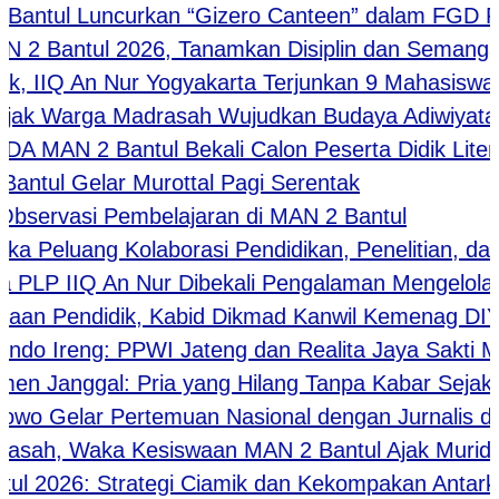
tul Luncurkan “Gizero Canteen” dalam FGD Penge
ntul 2026, Tanamkan Disiplin dan Semangat Ke
 IIQ An Nur Yogyakarta Terjunkan 9 Mahasiswa PL
 Warga Madrasah Wujudkan Budaya Adiwiyata Mela
 2 Bantul Bekali Calon Peserta Didik Literasi H
tul Gelar Murottal Pagi Serentak
vasi Pembelajaran di MAN 2 Bantul
eluang Kolaborasi Pendidikan, Penelitian, dan P
LP IIQ An Nur Dibekali Pengalaman Mengelola Ma
n Pendidik, Kabid Dikmad Kanwil Kemenag DIY T
o Ireng: PPWI Jateng dan Realita Jaya Sakti Me
 Janggal: Pria yang Hilang Tanpa Kabar Sejak S
 Gelar Pertemuan Nasional dengan Jurnalis dan 
ah, Waka Kesiswaan MAN 2 Bantul Ajak Murid Bar
6: Strategi Ciamik dan Kekompakan Antarkan Gug