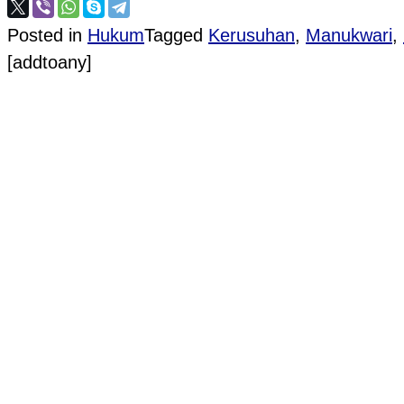
Posted in
Hukum
Tagged
Kerusuhan
,
Manukwari
,
[addtoany]
Post navigation
PROVIOUS POST
Kodim 0735/Surakarta Gelar Latihan Katpuan Apk
NEXT POST
Aksi Unjuk Rasa Di Manokwari Merembet Hingg