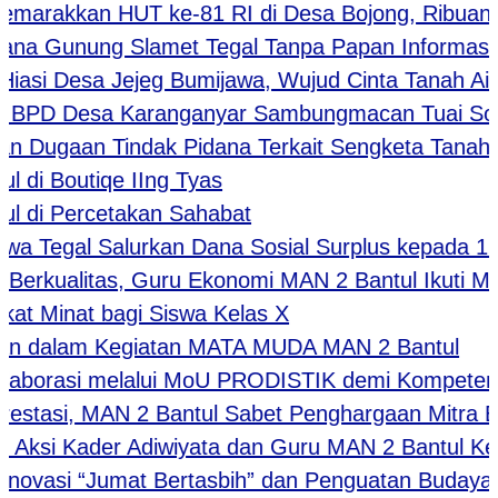
rakkan HUT ke-81 RI di Desa Bojong, Ribuan Wa
a Gunung Slamet Tegal Tanpa Papan Informasi, Tr
si Desa Jejeg Bumijawa, Wujud Cinta Tanah Air W
PD Desa Karanganyar Sambungmacan Tuai Sorotan 
aan Tindak Pidana Terkait Sengketa Tanah ke 
 Boutiqe IIng Tyas
i Percetakan Sahabat
gal Salurkan Dana Sosial Surplus kepada 160 L
rkualitas, Guru Ekonomi MAN 2 Bantul Ikuti MGM
Minat bagi Siswa Kelas X
dalam Kegiatan MATA MUDA MAN 2 Bantul
orasi melalui MoU PRODISTIK demi Kompetensi Di
tasi, MAN 2 Bantul Sabet Penghargaan Mitra Baru
ksi Kader Adiwiyata dan Guru MAN 2 Bantul Kelo
vasi “Jumat Bertasbih” dan Penguatan Budaya Ad