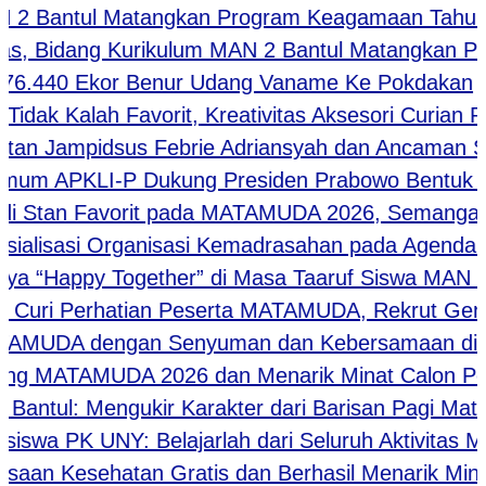
 2 Bantul Matangkan Program Keagamaan Tahun Aj
 Bidang Kurikulum MAN 2 Bantul Matangkan Progr
.440 Ekor Benur Udang Vaname Ke Pokdakan
ak Kalah Favorit, Kreativitas Aksesori Curian Pe
n Jampidsus Febrie Adriansyah dan Ancaman Stabi
m APKLI-P Dukung Presiden Prabowo Bentuk De
tan Favorit pada MATAMUDA 2026, Semangat Kep
ialisasi Organisasi Kemadrasahan pada Agenda M
 “Happy Together” di Masa Taaruf Siswa MAN 2 Ba
Curi Perhatian Peserta MATAMUDA, Rekrut Generasi
AMUDA dengan Senyuman dan Kebersamaan di MAN
MATAMUDA 2026 dan Menarik Minat Calon Pengur
ntul: Mengukir Karakter dari Barisan Pagi Matam
a PK UNY: Belajarlah dari Seluruh Aktivitas Madr
n Kesehatan Gratis dan Berhasil Menarik Minat