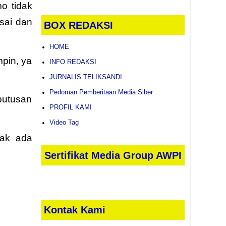
o tidak
sai dan
BOX REDAKSI
HOME
mpin, ya
INFO REDAKSI
JURNALIS TELIKSANDI
Pedoman Pemberitaan Media Siber
putusan
PROFIL KAMI
Video Tag
dak ada
Sertifikat Media Group AWPI
Kontak Kami