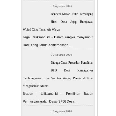
3 Agustus 2026
Bendera Merah Putih Terpanjang
Hiasi Desa Jejeg Bumijawa,
Wujud Cinta Tanah Air Warga
Tegal, teliksandi.id - Dalam rangka menyambut
Hari Ulang Tahun Kemerdekaan…
3 Agustus 2026
Diduga Cacat Prosedur, Pemilihan
BPD Desa Karanganyar
Sambungmacan Tuai Sorotan Warga, Panitia di Nilai
Mengabaikan Aturan
Sragen | teliksandi.id - Pemilihan Badan
Permusyawaratan Desa (BPD) Desa…
1 Agustus 2026