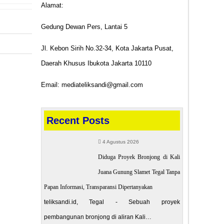
Alamat:
Gedung Dewan Pers, Lantai 5
Jl. Kebon Sirih No.32-34, Kota Jakarta Pusat,
Daerah Khusus Ibukota Jakarta 10110
POST
Email: mediateliksandi@gmail.com
kan Bukan
an Kertas
Recent Posts
4 Agustus 2026
Diduga Proyek Bronjong di Kali
Juana Gunung Slamet Tegal Tanpa
Papan Informasi, Transparansi Dipertanyakan
teliksandi.id, Tegal - Sebuah proyek
pembangunan bronjong di aliran Kali…