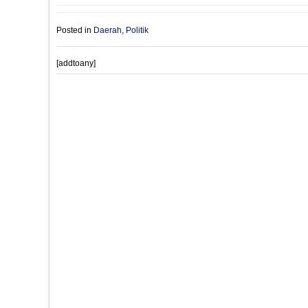
Posted in
Daerah
,
Politik
[addtoany]
Post
PROVIOUS POST
navigation
PKS Tegaskan Jadi Oposisi Jokowi Meski Pilihan Berat