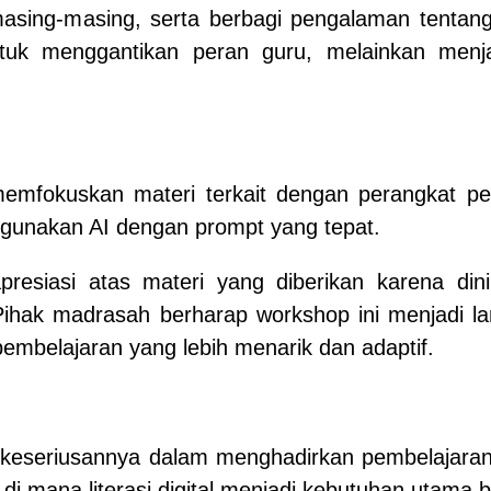
 masing-masing, serta berbagi pengalaman tentan
k menggantikan peran guru, melainkan menj
emfokuskan materi terkait dengan perangkat pem
nggunakan AI dengan prompt yang tepat.
resiasi atas materi yang diberikan karena dini
Pihak madrasah berharap workshop ini menjadi l
 pembelajaran yang lebih menarik dan adaptif.
 keseriusannya dalam menghadirkan pembelajaran 
i mana literasi digital menjadi kebutuhan utama b