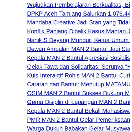
Wujudkan Pembelajaran Berkualitas, Bidan
DPKP Aceh Tamiang Salurkan 1.076.440 
Mandaba Creative Jadi Stan yang Tidak Kal
Konflik Panjang Dibalik Kasus Mantan Jam
Nanik S Deyang Mundur, Ketua Umum APK
Dewan Ambalan MAN 2 Bantul Jadi Stan F
Kepala MAN 2 Bantul Apresiasi Sosialisa
Gelak Tawa dan Solidaritas: Serunya “Hap
Kuis Interaktif Rohis MAN 2 Bantul Curi P
Catatan dari Bantul: Menutup MATAMUDA
OSIM MAN 2 Bantul Sukses Dukung MATAM
Gema Disiplin di Lapangan MAN 2 Bantul: 
Kepala MAN 2 Bantul Bekali Mahasiswa PK U
PMR MAN 2 Bantul Gelar Pemeriksaan Kes
Warga Dukuh Babakan Gelar Musyawarah 