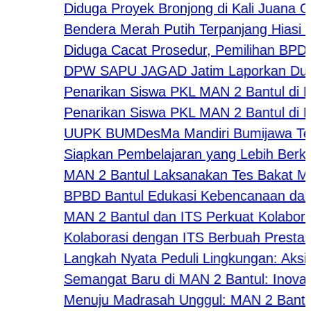
Diduga Proyek Bronjong di Kali Juana Gun
Bendera Merah Putih Terpanjang Hiasi Des
Diduga Cacat Prosedur, Pemilihan BPD De
DPW SAPU JAGAD Jatim Laporkan Dugaan T
Penarikan Siswa PKL MAN 2 Bantul di Bouti
Penarikan Siswa PKL MAN 2 Bantul di Per
UUPK BUMDesMa Mandiri Bumijawa Tegal Sa
Siapkan Pembelajaran yang Lebih Berkuali
MAN 2 Bantul Laksanakan Tes Bakat Minat 
BPBD Bantul Edukasi Kebencanaan dalam
MAN 2 Bantul dan ITS Perkuat Kolaborasi
Kolaborasi dengan ITS Berbuah Prestasi, 
Langkah Nyata Peduli Lingkungan: Aksi K
Semangat Baru di MAN 2 Bantul: Inovasi “
Menuju Madrasah Unggul: MAN 2 Bantul Lu