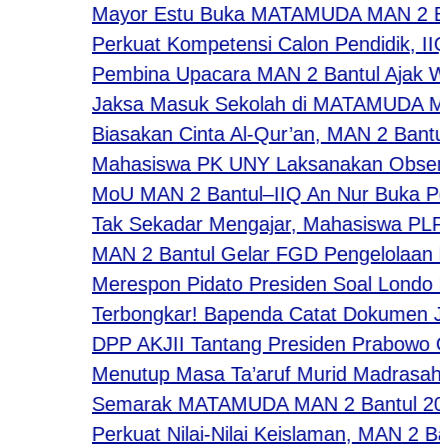
Mayor Estu Buka MATAMUDA MAN 2 Bantul 
Perkuat Kompetensi Calon Pendidik, IIQ A
Pembina Upacara MAN 2 Bantul Ajak Warga
Jaksa Masuk Sekolah di MATAMUDA MAN 2 Ba
Biasakan Cinta Al-Qur’an, MAN 2 Bantul Ge
Mahasiswa PK UNY Laksanakan Observasi 
MoU MAN 2 Bantul–IIQ An Nur Buka Peluang
Tak Sekadar Mengajar, Mahasiswa PLP IIQ
MAN 2 Bantul Gelar FGD Pengelolaan Pen
Merespon Pidato Presiden Soal Londo Ire
​Terbongkar! Bapenda Catat Dokumen Jang
DPP AKJII Tantang Presiden Prabowo Gela
Menutup Masa Ta’aruf Murid Madrasah, Wa
Semarak MATAMUDA MAN 2 Bantul 2026: Str
Perkuat Nilai-Nilai Keislaman, MAN 2 Ba