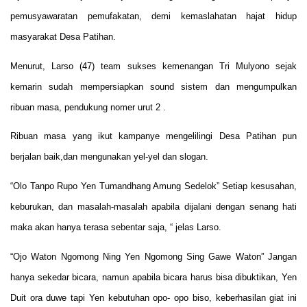
pemusyawaratan pemufakatan, demi kemaslahatan hajat hidup
masyarakat Desa Patihan.
Menurut, Larso (47) team sukses kemenangan Tri Mulyono sejak
kemarin sudah mempersiapkan sound sistem dan mengumpulkan
ribuan masa, pendukung nomer urut 2 .
Ribuan masa yang ikut kampanye mengelilingi Desa Patihan pun
berjalan baik,dan mengunakan yel-yel dan slogan.
“Olo Tanpo Rupo Yen Tumandhang Amung Sedelok” Setiap kesusahan,
keburukan, dan masalah-masalah apabila dijalani dengan senang hati
maka akan hanya terasa sebentar saja, “ jelas Larso.
“Ojo Waton Ngomong Ning Yen Ngomong Sing Gawe Waton” Jangan
hanya sekedar bicara, namun apabila bicara harus bisa dibuktikan, Yen
Duit ora duwe tapi Yen kebutuhan opo- opo biso, keberhasilan giat ini