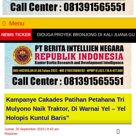
Menu
NEWS TICKER
DIDUGA PROYEK BRONJONG DI KALI JUANA GUNUN
Kampanye Cakades Patihan Petahana Tri
Mulyono Naik Traktor, Di Warnai Yel – Yel
Holopis Kuntul Baris”
Jumat, 20 September 2019 | 8:43 am
Reporter: