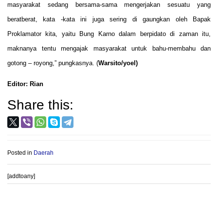
masyarakat sedang bersama-sama mengerjakan sesuatu yang
beratberat, kata -kata ini juga sering di gaungkan oleh Bapak
Proklamator kita, yaitu Bung Karno dalam berpidato di zaman itu,
maknanya tentu mengajak masyarakat untuk bahu-membahu dan
gotong – royong,” pungkasnya. (
Warsito/yoel)
Editor: Rian
Share this:
Posted in
Daerah
[addtoany]
Post
PROVIOUS POST
NEXT POST
navigation
Muspika Plupuh Dan Warga
Ketum AWPI : Setiap Anggota