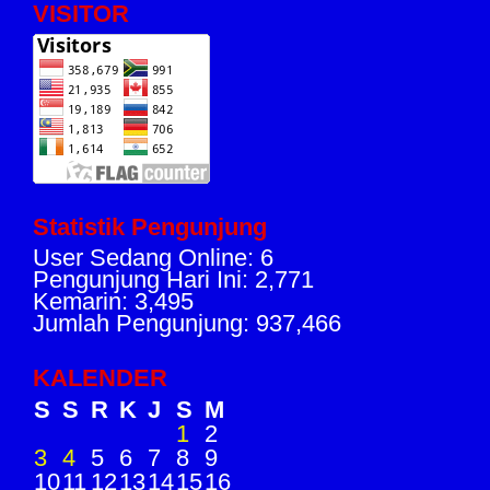
VISITOR
Statistik Pengunjung
User Sedang Online: 6
Pengunjung Hari Ini: 2,771
Kemarin: 3,495
Jumlah Pengunjung: 937,466
KALENDER
S
S
R
K
J
S
M
1
2
3
4
5
6
7
8
9
10
11
12
13
14
15
16