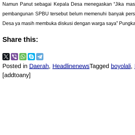
Namun Panut sebagai Kepala Desa menegaskan “Jika masih
pembangunan SPBU tersebut belum memenuhi banyak persyar
Desa ya masih membuka diskusi dengan warga saya” Pungka
Share this:
Posted in
Daerah
,
Headlinenews
Tagged
boyolali
,
[addtoany]
Post navigation
PROVIOUS POST
Tasyakuran di Sendang Sinongko Bukti Lestarika
NEXT POST