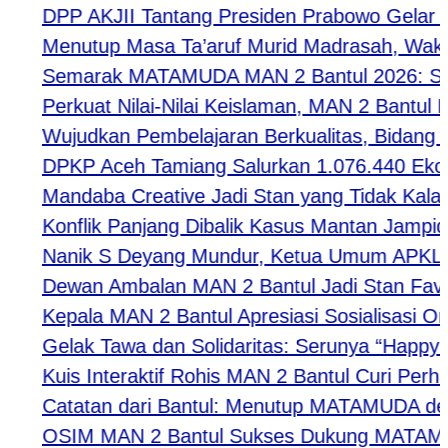
DPP AKJII Tantang Presiden Prabowo Gelar Pert
Menutup Masa Ta’aruf Murid Madrasah, Waka Ke
Semarak MATAMUDA MAN 2 Bantul 2026: Strategi
Perkuat Nilai-Nilai Keislaman, MAN 2 Bantul M
Wujudkan Pembelajaran Berkualitas, Bidang Kur
DPKP Aceh Tamiang Salurkan 1.076.440 Ekor 
Mandaba Creative Jadi Stan yang Tidak Kalah Fav
Konflik Panjang Dibalik Kasus Mantan Jampidsus
Nanik S Deyang Mundur, Ketua Umum APKLI-P 
Dewan Ambalan MAN 2 Bantul Jadi Stan Favori
Kepala MAN 2 Bantul Apresiasi Sosialisasi Or
Gelak Tawa dan Solidaritas: Serunya “Happy Tog
Kuis Interaktif Rohis MAN 2 Bantul Curi Perhat
Catatan dari Bantul: Menutup MATAMUDA deng
OSIM MAN 2 Bantul Sukses Dukung MATAMUDA 2