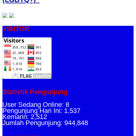
VISITOR
Statistik Pengunjung
User Sedang Online: 8
Pengunjung Hari Ini: 1,537
Kemarin: 2,512
Jumlah Pengunjung: 944,848