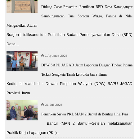
Diduga Cacat Prosedur, Pemilihan BPD Desa Karanganyar
Sambungmacan Tuai Sorotan Warga, Panitia di Nilai
Mengabaikan Aturan
Sragen | teliksandi.id - Pemilihan Badan Permusyawaratan Desa (BPD)
Desa…
1 Agustus 2026
DPW SAPU JAGAD Jatim Laporkan Dugaan Tindak Pidana
Terkait Sengketa Tanah ke Polda Jawa Timur
Kediri, teliksandi.id - Dewan Pimpinan Wilayah (DPW) SAPU JAGAD
Provinsi Jawa…
31 Juli 2026
Penarikan Siswa PKL MAN 2 Bantul di Boutiqe IIng Tyas
Bantul (MAN 2 Bantul)–Setelah melaksanakan
Praktik Kerja Lapangan (PKL)…