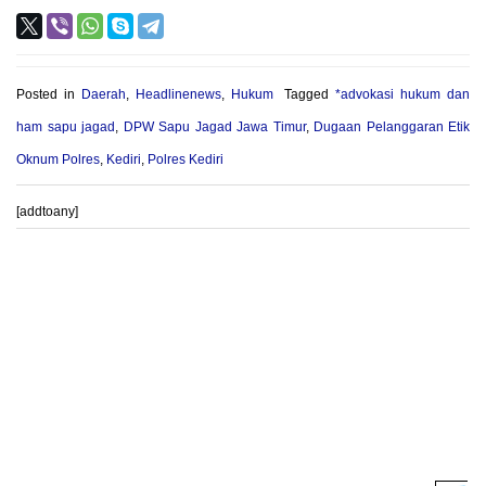
Posted in
Daerah
,
Headlinenews
,
Hukum
Tagged
*advokasi hukum dan
ham sapu jagad
,
DPW Sapu Jagad Jawa Timur
,
Dugaan Pelanggaran Etik
Oknum Polres
,
Kediri
,
Polres Kediri
[addtoany]
Post
PROVIOUS POST
NEXT POST
navigation
Menjelang Hari Purna,
Jumat Bertasbih Perdana Mei
Wisudawan MAN 2 Bantul Ikuti
2026, Kader Adiwiyata MAN 2
Gladi Bersih untuk Matangkan
Bantul Perkuat Budaya Peduli
Prosesi Kelulusan 2026
Lingkungan