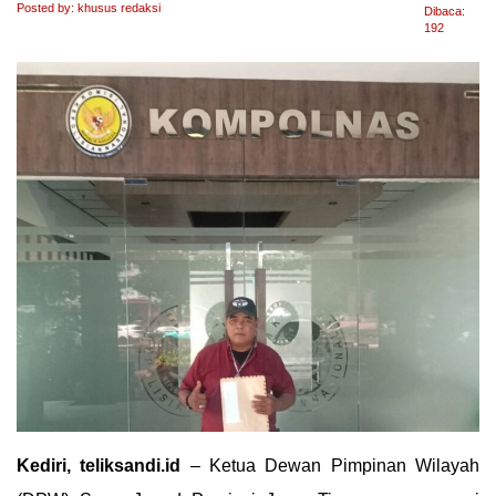
Posted by: khusus redaksi
Dibaca:
192
Kediri, teliksandi.id
– Ketua Dewan Pimpinan Wilayah