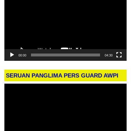
Video
00:00
04:30
SERUAN PANGLIMA PERS GUARD AWPI
Pemutar
Video