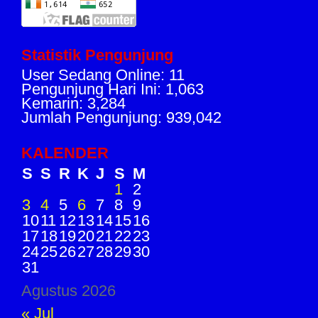
Statistik Pengunjung
User Sedang Online: 11
Pengunjung Hari Ini: 1,063
Kemarin: 3,284
Jumlah Pengunjung: 939,042
KALENDER
S
S
R
K
J
S
M
1
2
3
4
5
6
7
8
9
10
11
12
13
14
15
16
17
18
19
20
21
22
23
24
25
26
27
28
29
30
31
Agustus 2026
« Jul