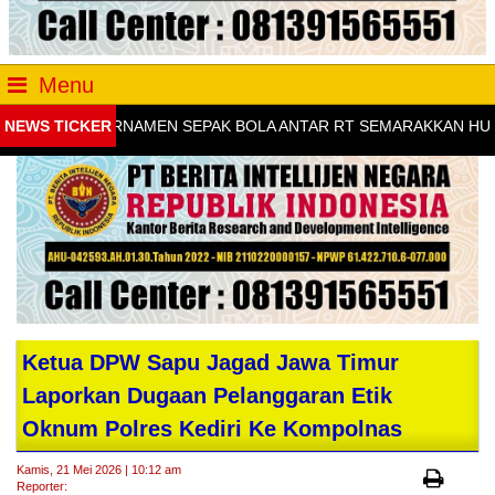
Menu
NEWS TICKER
TURNAMEN SEPAK BOLA ANTAR RT SEMARAKKAN HUT KE-81 RI
Ketua DPW Sapu Jagad Jawa Timur
Laporkan Dugaan Pelanggaran Etik
Oknum Polres Kediri Ke Kompolnas
Kamis, 21 Mei 2026 | 10:12 am
Reporter: