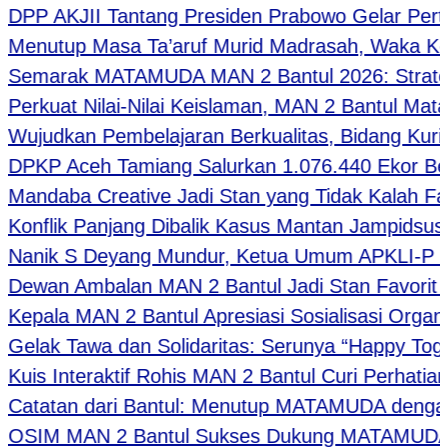
P AKJII Tantang Presiden Prabowo Gelar Pertemu
nutup Masa Ta’aruf Murid Madrasah, Waka Kesisw
marak MATAMUDA MAN 2 Bantul 2026: Strategi Cia
rkuat Nilai-Nilai Keislaman, MAN 2 Bantul Mata
judkan Pembelajaran Berkualitas, Bidang Kuriku
KP Aceh Tamiang Salurkan 1.076.440 Ekor Benu
ndaba Creative Jadi Stan yang Tidak Kalah Favori
nflik Panjang Dibalik Kasus Mantan Jampidsus Fe
nik S Deyang Mundur, Ketua Umum APKLI-P Duk
wan Ambalan MAN 2 Bantul Jadi Stan Favorit pa
pala MAN 2 Bantul Apresiasi Sosialisasi Organ
lak Tawa dan Solidaritas: Serunya “Happy Togethe
is Interaktif Rohis MAN 2 Bantul Curi Perhatian 
tatan dari Bantul: Menutup MATAMUDA dengan S
IM MAN 2 Bantul Sukses Dukung MATAMUDA 2026 