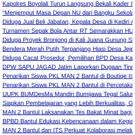
polres Boyolali Turun Langsung Bekali Kader IPN
enjemput Masa Depan NU dari Bangku Sekolah, PC
duga Jual Beli Jabatan, Kepala Desa di Kediri Akan
rnamen Sepak Bola Antar RT Semarakkan HUT ke-
duga Proyek Bronjong di Kali Juana Gunung Slame
ndera Merah Putih Terpanjang Hiasi Desa Jejeg B
duga Cacat Prosedur, Pemilihan BPD Desa Karang
W SAPU JAGAD Jatim Laporkan Dugaan Tindak Pid
narikan Siswa PKL MAN 2 Bantul di Boutiqe IIng T
narikan Siswa PKL MAN 2 Bantul di Percetakan S
PK BUMDesMa Mandiri Bumijawa Tegal Salurkan D
apkan Pembelajaran yang Lebih Berkualitas, Guru
N 2 Bantul Laksanakan Tes Bakat Minat bagi Sisw
BD Bantul Edukasi Kebencanaan dalam Kegiata
N 2 Bantul dan ITS Perkuat Kolaborasi melalui 