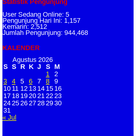
Statistik Pengunjung
User Sedang Online: 5
Pengunjung Hari Ini: 1,157
Kemarin: 2,512
Jumlah Pengunjung: 944,468
KALENDER
Agustus 2026
S
S
R
K
J
S
M
1
2
3
4
5
6
7
8
9
10
11
12
13
14
15
16
17
18
19
20
21
22
23
24
25
26
27
28
29
30
31
« Jul