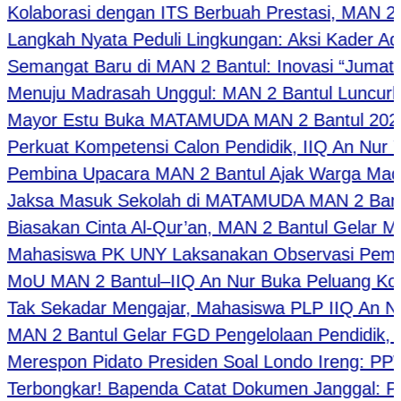
laborasi dengan ITS Berbuah Prestasi, MAN 2 Ban
ngkah Nyata Peduli Lingkungan: Aksi Kader Adiw
mangat Baru di MAN 2 Bantul: Inovasi “Jumat Ber
nuju Madrasah Unggul: MAN 2 Bantul Luncurkan 
yor Estu Buka MATAMUDA MAN 2 Bantul 2026, Tan
rkuat Kompetensi Calon Pendidik, IIQ An Nur Yog
mbina Upacara MAN 2 Bantul Ajak Warga Madrasah
ksa Masuk Sekolah di MATAMUDA MAN 2 Bantul Beka
asakan Cinta Al-Qur’an, MAN 2 Bantul Gelar Murot
hasiswa PK UNY Laksanakan Observasi Pembelaj
U MAN 2 Bantul–IIQ An Nur Buka Peluang Kolabora
k Sekadar Mengajar, Mahasiswa PLP IIQ An Nur D
N 2 Bantul Gelar FGD Pengelolaan Pendidik, Ka
respon Pidato Presiden Soal Londo Ireng: PPWI 
erbongkar! Bapenda Catat Dokumen Janggal: Pria