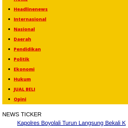
content
Headlinenews
Internasional
Nasional
Daerah
Pendidikan
Politik
Ekonomi
Hukum
JUAL BELI
Opini
NEWS TICKER
Kapolres Boyolali Turun Langsung Bekali Kade