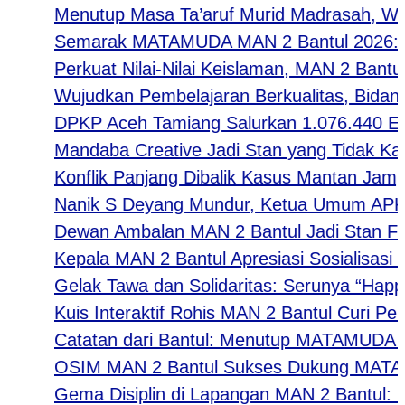
Menutup Masa Ta’aruf Murid Madrasah, Waka 
Semarak MATAMUDA MAN 2 Bantul 2026: Strate
Perkuat Nilai-Nilai Keislaman, MAN 2 Bantul
Wujudkan Pembelajaran Berkualitas, Bidang K
DPKP Aceh Tamiang Salurkan 1.076.440 Ekor
Mandaba Creative Jadi Stan yang Tidak Kalah F
Konflik Panjang Dibalik Kasus Mantan Jampids
Nanik S Deyang Mundur, Ketua Umum APKLI-
Dewan Ambalan MAN 2 Bantul Jadi Stan Favo
Kepala MAN 2 Bantul Apresiasi Sosialisasi 
Gelak Tawa dan Solidaritas: Serunya “Happy T
Kuis Interaktif Rohis MAN 2 Bantul Curi Perh
Catatan dari Bantul: Menutup MATAMUDA den
OSIM MAN 2 Bantul Sukses Dukung MATAMUDA 
Gema Disiplin di Lapangan MAN 2 Bantul: Meng