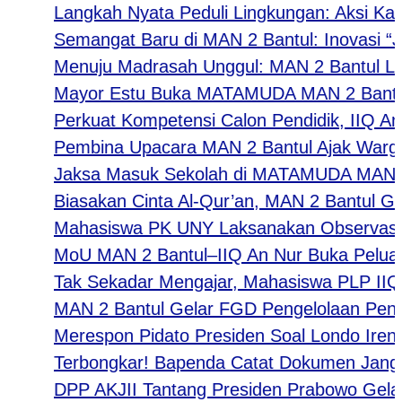
Langkah Nyata Peduli Lingkungan: Aksi Kader
Semangat Baru di MAN 2 Bantul: Inovasi “Jum
Menuju Madrasah Unggul: MAN 2 Bantul Luncu
Mayor Estu Buka MATAMUDA MAN 2 Bantul 202
Perkuat Kompetensi Calon Pendidik, IIQ An N
Pembina Upacara MAN 2 Bantul Ajak Warga Ma
Jaksa Masuk Sekolah di MATAMUDA MAN 2 Bantul
Biasakan Cinta Al-Qur’an, MAN 2 Bantul Gelar 
Mahasiswa PK UNY Laksanakan Observasi Pem
MoU MAN 2 Bantul–IIQ An Nur Buka Peluang Kol
Tak Sekadar Mengajar, Mahasiswa PLP IIQ An
MAN 2 Bantul Gelar FGD Pengelolaan Pendidi
Merespon Pidato Presiden Soal Londo Ireng: 
​Terbongkar! Bapenda Catat Dokumen Janggal:
DPP AKJII Tantang Presiden Prabowo Gelar Pe