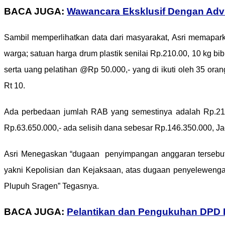
BACA JUGA:
Wawancara Eksklusif Dengan Adv 
Sambil memperlihatkan data dari masyarakat, Asri memapark
warga; satuan harga drum plastik senilai Rp.210.00, 10 kg bibi
serta uang pelatihan @Rp 50.000,- yang di ikuti oleh 35 or
Rt 10.
Ada perbedaan jumlah RAB yang semestinya adalah Rp.210.0
Rp.63.650.000,- ada selisih dana sebesar Rp.146.350.000, Ja
Asri Menegaskan “dugaan penyimpangan anggaran tersebut a
yakni Kepolisian dan Kejaksaan, atas dugaan penyelewenga
Plupuh Sragen” Tegasnya.
BACA JUGA:
Pelantikan dan Pengukuhan DPD K