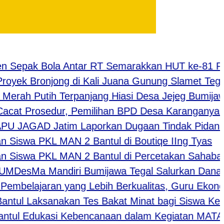
epak Bola Antar RT Semarakkan HUT ke-81 RI di
ek Bronjong di Kali Juana Gunung Slamet Tegal T
ah Putih Terpanjang Hiasi Desa Jejeg Bumijawa, 
at Prosedur, Pemilihan BPD Desa Karanganyar Sam
AGAD Jatim Laporkan Dugaan Tindak Pidana Terk
iswa PKL MAN 2 Bantul di Boutiqe IIng Tyas
Siswa PKL MAN 2 Bantul di Percetakan Sahabat
sMa Mandiri Bumijawa Tegal Salurkan Dana Sosi
mbelajaran yang Lebih Berkualitas, Guru Ekonomi
ul Laksanakan Tes Bakat Minat bagi Siswa Kelas 
l Edukasi Kebencanaan dalam Kegiatan MATA M