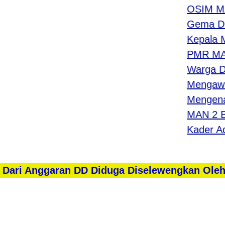
OSIM MAN 2
Gema Disipl
Kepala MAN 
PMR MAN 2 
Warga Duku
Mengawali 
Mengenal L
MAN 2 Bantu
Kader Adiwi
 Dari Anggaran DD Diduga Diselewengkan Ole