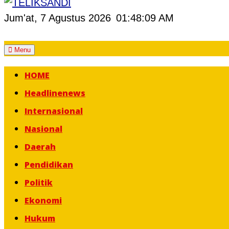
Jum'at, 7 Agustus 2026
01:48:10 AM
Skip
Menu
to
HOME
content
Headlinenews
Internasional
Nasional
Daerah
Pendidikan
Politik
Ekonomi
Hukum