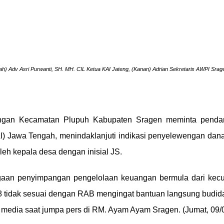
gah) Adv Asri Purwanti, SH. MH. CIL Ketua KAI Jateng, (Kanan) Adrian Sekretaris AWPI Sra
gan Kecamatan Plupuh Kabupaten Sragen meminta pendam
AI) Jawa Tengah, menindaklanjuti indikasi penyelewengan da
h kepala desa dengan inisial JS.
ugaan penyimpangan pengelolaan keuangan bermula dari kec
8 tidak sesuai dengan RAB mengingat bantuan langsung budida
 media saat jumpa pers di RM. Ayam Ayam Sragen. (Jumat, 09/