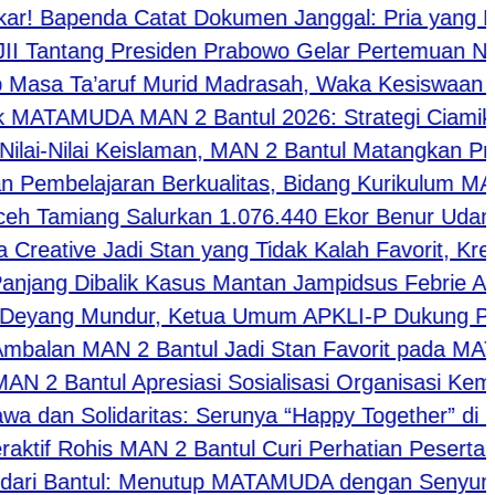
r! Bapenda Catat Dokumen Janggal: Pria yang Hi
Tantang Presiden Prabowo Gelar Pertemuan Nasio
sa Ta’aruf Murid Madrasah, Waka Kesiswaan MAN 
TAMUDA MAN 2 Bantul 2026: Strategi Ciamik dan 
lai-Nilai Keislaman, MAN 2 Bantul Matangkan Pro
embelajaran Berkualitas, Bidang Kurikulum MAN 2
Tamiang Salurkan 1.076.440 Ekor Benur Udang 
ative Jadi Stan yang Tidak Kalah Favorit, Kreati
jang Dibalik Kasus Mantan Jampidsus Febrie Adri
yang Mundur, Ketua Umum APKLI-P Dukung Pres
lan MAN 2 Bantul Jadi Stan Favorit pada MATAM
 2 Bantul Apresiasi Sosialisasi Organisasi Kem
dan Solidaritas: Serunya “Happy Together” di Ma
ktif Rohis MAN 2 Bantul Curi Perhatian Peserta 
ri Bantul: Menutup MATAMUDA dengan Senyuman 