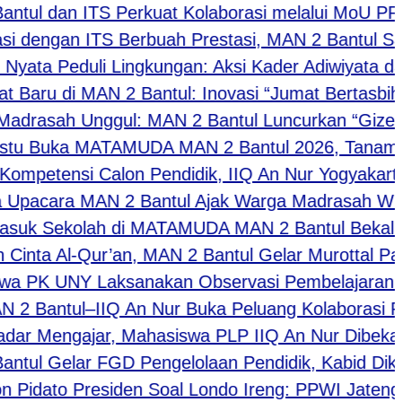
ul dan ITS Perkuat Kolaborasi melalui MoU PRODI
 dengan ITS Berbuah Prestasi, MAN 2 Bantul Sabe
ata Peduli Lingkungan: Aksi Kader Adiwiyata dan
aru di MAN 2 Bantul: Inovasi “Jumat Bertasbih” 
rasah Unggul: MAN 2 Bantul Luncurkan “Gizero C
 Buka MATAMUDA MAN 2 Bantul 2026, Tanamkan Di
petensi Calon Pendidik, IIQ An Nur Yogyakarta 
acara MAN 2 Bantul Ajak Warga Madrasah Wujudka
 Sekolah di MATAMUDA MAN 2 Bantul Bekali Calon 
nta Al-Qur’an, MAN 2 Bantul Gelar Murottal Pagi 
PK UNY Laksanakan Observasi Pembelajaran di 
antul–IIQ An Nur Buka Peluang Kolaborasi Pendi
r Mengajar, Mahasiswa PLP IIQ An Nur Dibekali 
ul Gelar FGD Pengelolaan Pendidik, Kabid Dikm
idato Presiden Soal Londo Ireng: PPWI Jateng da