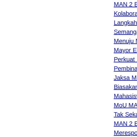
MAN 2 Bant
Kolaborasi
Langkah Ny
Semangat B
Menuju Mad
Mayor Estu
Perkuat Kom
Pembina Up
Jaksa Masuk
Biasakan Ci
Mahasiswa 
MoU MAN 2 B
Tak Sekada
MAN 2 Bant
Merespon P