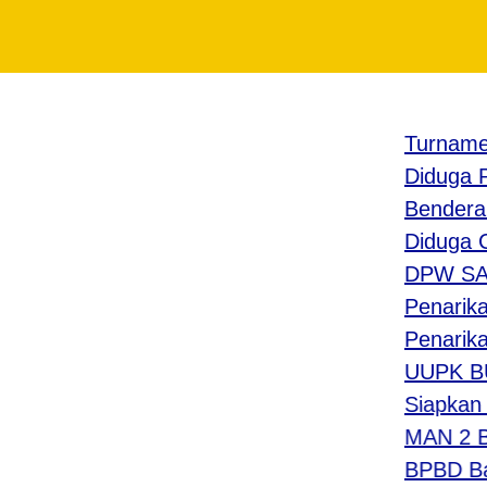
Turnamen S
Diduga Proy
Bendera Mer
Diduga Cac
DPW SAPU J
Penarikan S
Penarikan 
UUPK BUMDe
Siapkan Pe
MAN 2 Bant
BPBD Bantu