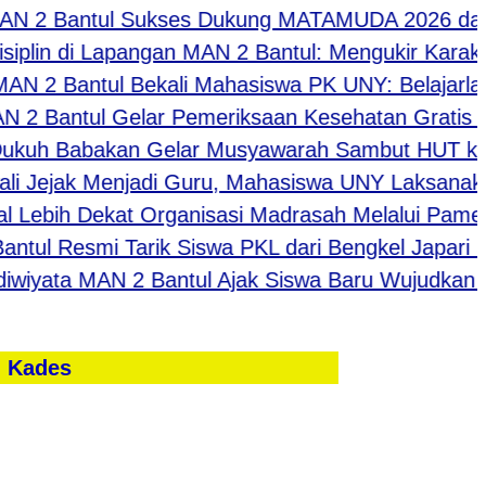
 Bantul Sukses Dukung MATAMUDA 2026 dan Men
in di Lapangan MAN 2 Bantul: Mengukir Karakter 
2 Bantul Bekali Mahasiswa PK UNY: Belajarlah da
Bantul Gelar Pemeriksaan Kesehatan Gratis dan
h Babakan Gelar Musyawarah Sambut HUT ke-81
Jejak Menjadi Guru, Mahasiswa UNY Laksanakan O
ebih Dekat Organisasi Madrasah Melalui Pamer
l Resmi Tarik Siswa PKL dari Bengkel Japari Sete
yata MAN 2 Bantul Ajak Siswa Baru Wujudkan Mad
h Kades