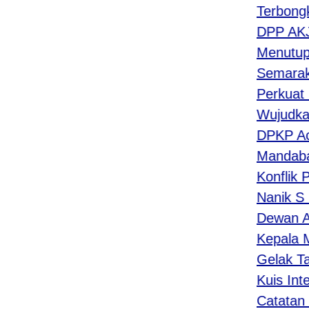
​Terbongka
DPP AKJII 
Menutup Ma
Semarak MA
Perkuat Ni
Wujudkan P
DPKP Aceh 
Mandaba Cre
Konflik Pan
Nanik S De
Dewan Amba
Kepala MAN
Gelak Tawa 
Kuis Intera
Catatan da