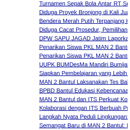
Turnamen Sepak Bola Antar RT Semar
Diduga Proyek Bronjong di Kali Juana
Bendera Merah Putih Terpanjang Hias
Diduga Cacat Prosedur, Pemilihan BP
DPW SAPU JAGAD Jatim Laporkan Duga
Penarikan Siswa PKL MAN 2 Bantul di 
Penarikan Siswa PKL MAN 2 Bantul di
UUPK BUMDesMa Mandiri Bumijawa Teg
Siapkan Pembelajaran yang Lebih Ber
MAN 2 Bantul Laksanakan Tes Bakat M
BPBD Bantul Edukasi Kebencanaan d
MAN 2 Bantul dan ITS Perkuat Kolabo
Kolaborasi dengan ITS Berbuah Prest
Langkah Nyata Peduli Lingkungan: Ak
Semangat Baru di MAN 2 Bantul: Inov