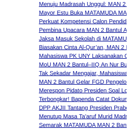
Menuju Madrasah Unggul: MAN 2 Bant
Mayor Estu Buka MATAMUDA MAN 2 Ban
Perkuat Kompetensi Calon Pendidik, 
Pembina Upacara MAN 2 Bantul Ajak 
Jaksa Masuk Sekolah di MATAMUDA MAN 
Biasakan Cinta Al-Qur’an, MAN 2 Bant
Mahasiswa PK UNY Laksanakan Observ
MoU MAN 2 Bantul–IIQ An Nur Buka Pe
Tak Sekadar Mengajar, Mahasiswa PL
MAN 2 Bantul Gelar FGD Pengelolaan
Merespon Pidato Presiden Soal Londo
​Terbongkar! Bapenda Catat Dokumen 
DPP AKJII Tantang Presiden Prabowo 
Menutup Masa Ta’aruf Murid Madrasa
Semarak MATAMUDA MAN 2 Bantul 2026