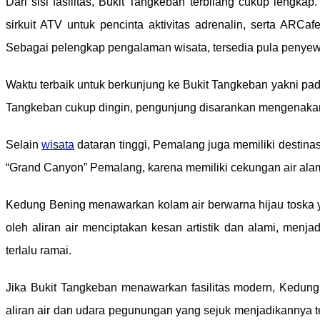
Dari sisi fasilitas, Bukit Tangkeban terbilang cukup leng
sirkuit ATV untuk pencinta aktivitas adrenalin, serta AR
Sebagai pelengkap pengalaman wisata, tersedia pula penyewa
Waktu terbaik untuk berkunjung ke Bukit Tangkeban yakni pad
Tangkeban cukup dingin, pengunjung disarankan mengenakan 
Selain
wisata
dataran tinggi, Pemalang juga memiliki destina
“Grand Canyon” Pemalang, karena memiliki cekungan air alami
Kedung Bening menawarkan kolam air berwarna hijau toska yang
oleh aliran air menciptakan kesan artistik dan alami, men
terlalu ramai.
Jika Bukit Tangkeban menawarkan fasilitas modern, Kedun
aliran air dan udara pegunungan yang sejuk menjadikannya te