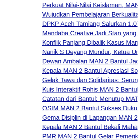
Perkuat Nilai-Nilai Keislaman, MAN 
Wujudkan Pembelajaran Berkualitas, 
DPKP Aceh Tamiang Salurkan 1.076.
Mandaba Creative Jadi Stan yang Tida
Konflik Panjang Dibalik Kasus Mantan
Nanik S Deyang Mundur, Ketua Umum
Dewan Ambalan MAN 2 Bantul Jadi St
Kepala MAN 2 Bantul Apresiasi Sosi
Gelak Tawa dan Solidaritas: Serunya 
Kuis Interaktif Rohis MAN 2 Bantul C
Catatan dari Bantul: Menutup MATA
OSIM MAN 2 Bantul Sukses Dukung M
Gema Disiplin di Lapangan MAN 2 Ban
Kepala MAN 2 Bantul Bekali Mahasiswa
PMR MAN 2 Bantul Gelar Pemeriksaan