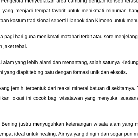
kap. Pengelola menyediakan area camping dengan konsep teras
Cafe yang menjadi tempat favorit untuk menikmati minuman 
an kostum tradisional seperti Hanbok dan Kimono untuk menunj
a pagi hari guna menikmati matahari terbit atau sore menjelan
jaket tebal.
si alam yang lebih alami dan menantang, salah satunya Kedung
 yang diapit tebing batu dengan formasi unik dan eksotis.
 jernih, terbentuk dari reaksi mineral batuan di sekitarnya. T
jadikan lokasi ini cocok bagi wisatawan yang menyukai suas
g Bening justru menyuguhkan ketenangan wisata alam yang 
mpat ideal untuk healing. Airnya yang dingin dan segar pun me