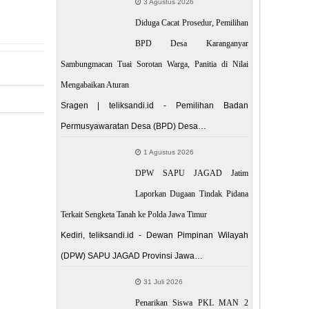
3 Agustus 2026
Diduga Cacat Prosedur, Pemilihan
BPD Desa Karanganyar
Sambungmacan Tuai Sorotan Warga, Panitia di Nilai
Mengabaikan Aturan
Sragen | teliksandi.id - Pemilihan Badan
Permusyawaratan Desa (BPD) Desa…
 POST
1 Agustus 2026
isasi dan
DPW SAPU JAGAD Jatim
ogyakarta
Laporkan Dugaan Tindak Pidana
Terkait Sengketa Tanah ke Polda Jawa Timur
Kediri, teliksandi.id - Dewan Pimpinan Wilayah
(DPW) SAPU JAGAD Provinsi Jawa…
31 Juli 2026
Penarikan Siswa PKL MAN 2