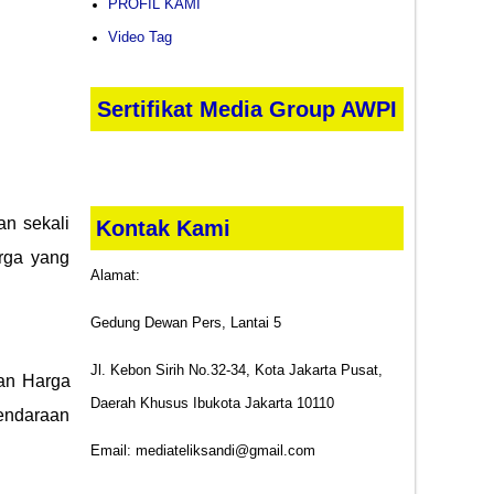
PROFIL KAMI
Video Tag
Sertifikat Media Group AWPI
an sekali
Kontak Kami
arga yang
Alamat:
Gedung Dewan Pers, Lantai 5
Jl. Kebon Sirih No.32-34, Kota Jakarta Pusat,
dan Harga
Daerah Khusus Ibukota Jakarta 10110
endaraan
Email: mediateliksandi@gmail.com