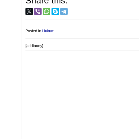
Share this:
Posted in
Hukum
[addtoany]
Post
PROVIOUS POST
navigation
Siswi APHP MAN 2 Bantul Pamerkan Kreasi Roti Bunga T
dalam Pertemuan Dharma Wanita Kemenag Bantul