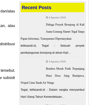
Recent Posts
dan/atau
4 Agustus 2026
Diduga Proyek Bronjong di Kali
an, atau
Juana Gunung Slamet Tegal Tanpa
Papan Informasi, Transparansi Dipertanyakan
istribusi
teliksandi.id, Tegal - Sebuah proyek
pembangunan bronjong di aliran Kali…
3 Agustus 2026
Bendera Merah Putih Terpanjang
tersebut.
Hiasi Desa Jejeg Bumijawa,
r subsidi
Wujud Cinta Tanah Air Warga
Tegal, teliksandi.id - Dalam rangka menyambut
Hari Ulang Tahun Kemerdekaan…