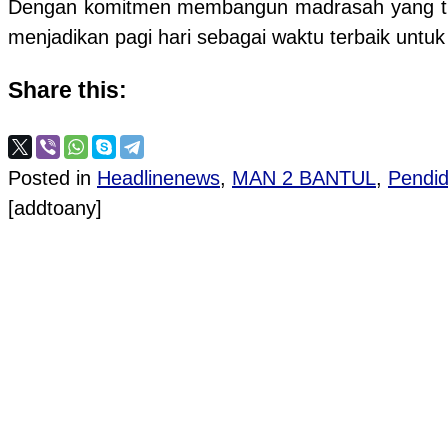
Dengan komitmen membangun madrasah yang tida
menjadikan pagi hari sebagai waktu terbaik un
Share this:
Posted in
Headlinenews
,
MAN 2 BANTUL
,
Pendid
[addtoany]
Post navigation
PROVIOUS POST
Sambut Pagi dengan Ceria: Guru MAN 2 Bantul 
NEXT POST
Pelaksanaan ANBK Hari Pertama di MAN 2 Bantul