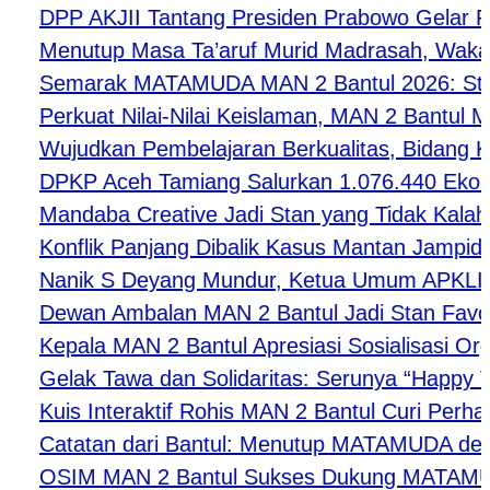
DPP AKJII Tantang Presiden Prabowo Gelar Pert
Menutup Masa Ta’aruf Murid Madrasah, Waka Kes
Semarak MATAMUDA MAN 2 Bantul 2026: Strategi 
Perkuat Nilai-Nilai Keislaman, MAN 2 Bantul M
Wujudkan Pembelajaran Berkualitas, Bidang Kuri
DPKP Aceh Tamiang Salurkan 1.076.440 Ekor B
Mandaba Creative Jadi Stan yang Tidak Kalah Fav
Konflik Panjang Dibalik Kasus Mantan Jampidsus
Nanik S Deyang Mundur, Ketua Umum APKLI-P D
Dewan Ambalan MAN 2 Bantul Jadi Stan Favorit
Kepala MAN 2 Bantul Apresiasi Sosialisasi Org
Gelak Tawa dan Solidaritas: Serunya “Happy Toge
Kuis Interaktif Rohis MAN 2 Bantul Curi Perhati
Catatan dari Bantul: Menutup MATAMUDA denga
OSIM MAN 2 Bantul Sukses Dukung MATAMUDA 20