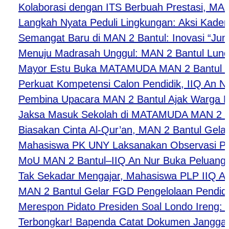
Kolaborasi dengan ITS Berbuah Prestasi, MAN 2 
Langkah Nyata Peduli Lingkungan: Aksi Kader Ad
Semangat Baru di MAN 2 Bantul: Inovasi “Jumat 
Menuju Madrasah Unggul: MAN 2 Bantul Luncurka
Mayor Estu Buka MATAMUDA MAN 2 Bantul 2026, 
Perkuat Kompetensi Calon Pendidik, IIQ An Nur 
Pembina Upacara MAN 2 Bantul Ajak Warga Madra
Jaksa Masuk Sekolah di MATAMUDA MAN 2 Bantul B
Biasakan Cinta Al-Qur’an, MAN 2 Bantul Gelar Mu
Mahasiswa PK UNY Laksanakan Observasi Pembel
MoU MAN 2 Bantul–IIQ An Nur Buka Peluang Kolab
Tak Sekadar Mengajar, Mahasiswa PLP IIQ An Nu
MAN 2 Bantul Gelar FGD Pengelolaan Pendidik,
Merespon Pidato Presiden Soal Londo Ireng: PP
​Terbongkar! Bapenda Catat Dokumen Janggal: P