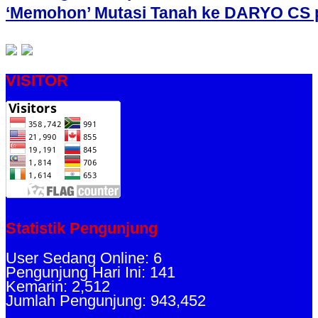
‘Memohon’ Mutasi Tanah ke DARYO CS p
VISITOR
Statistik Pengunjung
User Sedang Online: 6
Pengunjung Hari Ini: 141
Kemarin: 2,512
Jumlah Pengunjung: 943,452