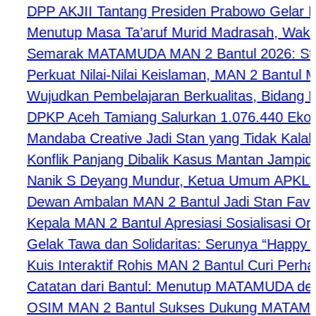
DPP AKJII Tantang Presiden Prabowo Gelar Pert
Menutup Masa Ta’aruf Murid Madrasah, Waka Kes
Semarak MATAMUDA MAN 2 Bantul 2026: Strategi 
Perkuat Nilai-Nilai Keislaman, MAN 2 Bantul M
Wujudkan Pembelajaran Berkualitas, Bidang Kur
DPKP Aceh Tamiang Salurkan 1.076.440 Ekor B
Mandaba Creative Jadi Stan yang Tidak Kalah Fav
Konflik Panjang Dibalik Kasus Mantan Jampidsus
Nanik S Deyang Mundur, Ketua Umum APKLI-P 
Dewan Ambalan MAN 2 Bantul Jadi Stan Favorit
Kepala MAN 2 Bantul Apresiasi Sosialisasi Or
Gelak Tawa dan Solidaritas: Serunya “Happy Tog
Kuis Interaktif Rohis MAN 2 Bantul Curi Perhati
Catatan dari Bantul: Menutup MATAMUDA denga
OSIM MAN 2 Bantul Sukses Dukung MATAMUDA 20