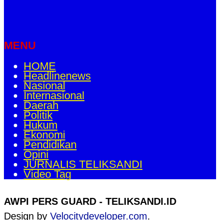
MENU
HOME
Headlinenews
Nasional
Internasional
Daerah
Politik
Hukum
Ekonomi
Pendidikan
Opini
JURNALIS TELIKSANDI
Video Tag
AWPI PERS GUARD - TELIKSANDI.ID
Design by
Velocitydeveloper.com
.