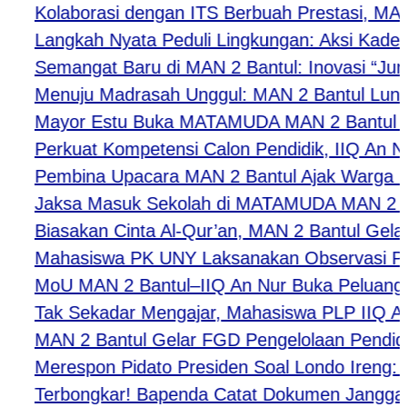
Kolaborasi dengan ITS Berbuah Prestasi, MAN 2
Langkah Nyata Peduli Lingkungan: Aksi Kader A
Semangat Baru di MAN 2 Bantul: Inovasi “Jumat
Menuju Madrasah Unggul: MAN 2 Bantul Luncurk
Mayor Estu Buka MATAMUDA MAN 2 Bantul 2026, 
Perkuat Kompetensi Calon Pendidik, IIQ An Nur 
Pembina Upacara MAN 2 Bantul Ajak Warga Madra
Jaksa Masuk Sekolah di MATAMUDA MAN 2 Bantul B
Biasakan Cinta Al-Qur’an, MAN 2 Bantul Gelar Mu
Mahasiswa PK UNY Laksanakan Observasi Pembe
MoU MAN 2 Bantul–IIQ An Nur Buka Peluang Kolab
Tak Sekadar Mengajar, Mahasiswa PLP IIQ An N
MAN 2 Bantul Gelar FGD Pengelolaan Pendidik,
Merespon Pidato Presiden Soal Londo Ireng: PP
​Terbongkar! Bapenda Catat Dokumen Janggal: P