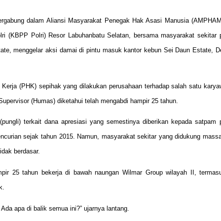
g tergabung dalam Aliansi Masyarakat Penegak Hak Asasi Manusia (AMPHA
lri (KBPP Polri) Resor Labuhanbatu Selatan, bersama masyarakat sekitar 
ate, menggelar aksi damai di pintu masuk kantor kebun Sei Daun Estate, 
Kerja (PHK) sepihak yang dilakukan perusahaan terhadap salah satu karya
Supervisor (Humas) diketahui telah mengabdi hampir 25 tahun.
(pungli) terkait dana apresiasi yang semestinya diberikan kepada satpam
encurian sejak tahun 2015. Namun, masyarakat sekitar yang didukung ma
idak berdasar.
pir 25 tahun bekerja di bawah naungan Wilmar Group wilayah II, termas
k.
a apa di balik semua ini?” ujarnya lantang.