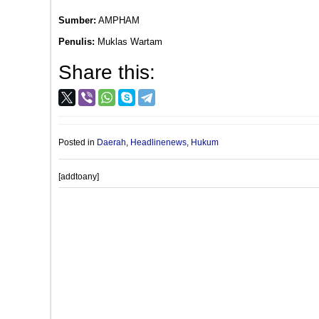
Sumber:
AMPHAM
Penulis:
Muklas Wartam
Share this:
Posted in
Daerah
,
Headlinenews
,
Hukum
[addtoany]
Post
PROVIOUS POST
navigation
Bupati Labusel:Fery Sahputra Simatupang Panen 20
Jagung,Ajak Semua Pihak Dukung Ketahanan Pangan.