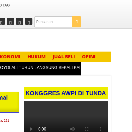
O TAG
EKONOMI
HUKUM
JUAL BELI
OPINI
ALI TURUN LANGSUNG BEKALI KADER IPNU & IPPNU: PELAJAR
KONGGRES AWPI DI TUNDA
mai
a: 221