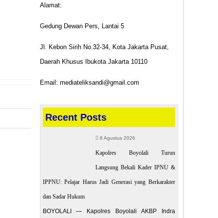
Alamat:
Gedung Dewan Pers, Lantai 5
Jl. Kebon Sirih No.32-34, Kota Jakarta Pusat,
Daerah Khusus Ibukota Jakarta 10110
Email: mediateliksandi@gmail.com
Recent Posts
8 Agustus 2026
POST
Kapolres Boyolali Turun
 Tetapkan
Langsung Bekali Kader IPNU &
551 Miliar
IPPNU: Pelajar Harus Jadi Generasi yang Berkarakter
dan Sadar Hukum
BOYOLALI — Kapolres Boyolali AKBP Indra