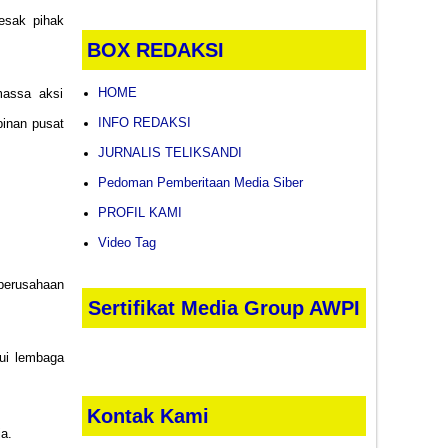
esak pihak
BOX REDAKSI
HOME
massa aksi
INFO REDAKSI
pinan pusat
JURNALIS TELIKSANDI
Pedoman Pemberitaan Media Siber
PROFIL KAMI
Video Tag
perusahaan
Sertifikat Media Group AWPI
lui lembaga
Kontak Kami
a.