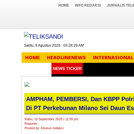
HOME
INFO REDAKSI
JURNALIS TEL
Sabtu, 8 Agustus 2026
03:28:27 AM
HOME
HEADLINENEWS
INTERNASIONAL
NEWS TICKER
AMPHAM, PEMBERSI, Dan KBPP Polri 
Di PT Perkebunan Milano Sei Daun Es
Rabu, 10 September 2025 | 11:55 pm
Reporter:
Posted by: khusus redaksi