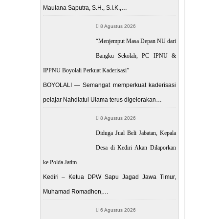
Maulana Saputra, S.H., S.I.K.,…
8 Agustus 2026
“Menjemput Masa Depan NU dari
Bangku Sekolah, PC IPNU &
IPPNU Boyolali Perkuat Kaderisasi”
BOYOLALI — Semangat memperkuat kaderisasi
pelajar Nahdlatul Ulama terus digelorakan…
8 Agustus 2026
Diduga Jual Beli Jabatan, Kepala
Desa di Kediri Akan Dilaporkan
ke Polda Jatim
Kediri – Ketua DPW Sapu Jagad Jawa Timur,
Muhamad Romadhon,…
6 Agustus 2026