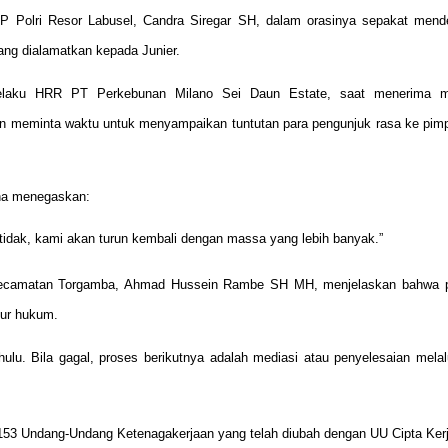
Polri Resor Labusel, Candra Siregar SH, dalam orasinya sepakat mend
ang dialamatkan kepada Junier.
a selaku HRR PT Perkebunan Milano Sei Daun Estate, saat menerima 
an meminta waktu untuk menyampaikan tuntutan para pengunjuk rasa ke pim
na menegaskan:
tidak, kami akan turun kembali dengan massa yang lebih banyak.”
a Kecamatan Torgamba, Ahmad Hussein Rambe SH MH, menjelaskan bahwa 
dur hukum.
hulu. Bila gagal, proses berikutnya adalah mediasi atau penyelesaian mela
 153 Undang-Undang Ketenagakerjaan yang telah diubah dengan UU Cipta Kerj