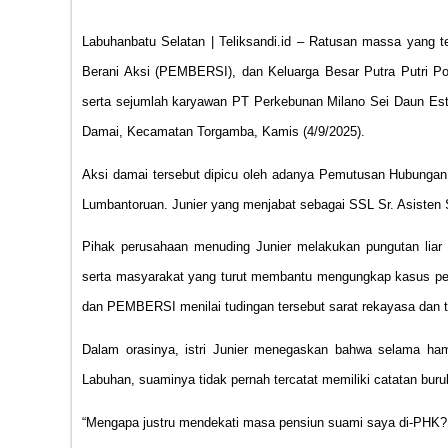
Labuhanbatu Selatan | Teliksandi.id – Ratusan massa yan
Berani Aksi (PEMBERSI), dan Keluarga Besar Putra Putri Po
serta sejumlah karyawan PT Perkebunan Milano Sei Daun Est
Damai, Kecamatan Torgamba, Kamis (4/9/2025).
Aksi damai tersebut dipicu oleh adanya Pemutusan Hubungan 
Lumbantoruan. Junier yang menjabat sebagai SSL Sr. Asisten 
Pihak perusahaan menuding Junier melakukan pungutan liar 
serta masyarakat yang turut membantu mengungkap kasus p
dan PEMBERSI menilai tudingan tersebut sarat rekayasa dan t
Dalam orasinya, istri Junier menegaskan bahwa selama ham
Labuhan, suaminya tidak pernah tercatat memiliki catatan buru
“Mengapa justru mendekati masa pensiun suami saya di-PHK? Ad