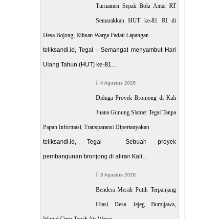
Turnamen Sepak Bola Antar RT
Semarakkan HUT ke-81 RI di
Desa Bojong, Ribuan Warga Padati Lapangan
teliksandi.id, Tegal - Semangat menyambut Hari
Ulang Tahun (HUT) ke-81…
4 Agustus 2026
Diduga Proyek Bronjong di Kali
Juana Gunung Slamet Tegal Tanpa
Papan Informasi, Transparansi Dipertanyakan
teliksandi.id, Tegal - Sebuah proyek
pembangunan bronjong di aliran Kali…
3 Agustus 2026
Bendera Merah Putih Terpanjang
Hiasi Desa Jejeg Bumijawa,
Wujud Cinta Tanah Air Warga