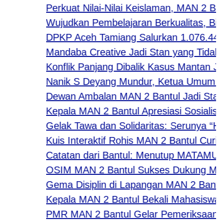
Perkuat Nilai-Nilai Keislaman, MAN 2 Ba
Wujudkan Pembelajaran Berkualitas, Bida
DPKP Aceh Tamiang Salurkan 1.076.440 
Mandaba Creative Jadi Stan yang Tidak Kal
Konflik Panjang Dibalik Kasus Mantan Jam
Nanik S Deyang Mundur, Ketua Umum APK
Dewan Ambalan MAN 2 Bantul Jadi Stan F
Kepala MAN 2 Bantul Apresiasi Sosialisa
Gelak Tawa dan Solidaritas: Serunya “Hap
Kuis Interaktif Rohis MAN 2 Bantul Curi 
Catatan dari Bantul: Menutup MATAMUDA
OSIM MAN 2 Bantul Sukses Dukung MATAM
Gema Disiplin di Lapangan MAN 2 Bantul: 
Kepala MAN 2 Bantul Bekali Mahasiswa PK 
PMR MAN 2 Bantul Gelar Pemeriksaan Kes