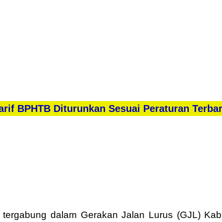
rif BPHTB Diturunkan Sesuai Peraturan Terba
tergabung dalam Gerakan Jalan Lurus (GJL) Kabu