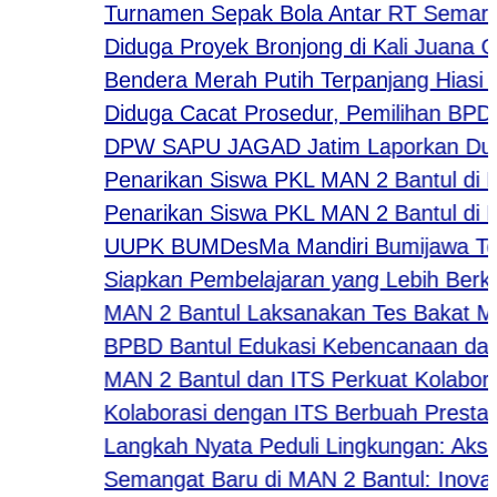
Turnamen Sepak Bola Antar RT Semarakka
Diduga Proyek Bronjong di Kali Juana Gun
Bendera Merah Putih Terpanjang Hiasi Des
Diduga Cacat Prosedur, Pemilihan BPD De
DPW SAPU JAGAD Jatim Laporkan Dugaan T
Penarikan Siswa PKL MAN 2 Bantul di Bout
Penarikan Siswa PKL MAN 2 Bantul di Per
UUPK BUMDesMa Mandiri Bumijawa Tegal S
Siapkan Pembelajaran yang Lebih Berkual
MAN 2 Bantul Laksanakan Tes Bakat Minat
BPBD Bantul Edukasi Kebencanaan dalam
MAN 2 Bantul dan ITS Perkuat Kolaborasi
Kolaborasi dengan ITS Berbuah Prestasi,
Langkah Nyata Peduli Lingkungan: Aksi K
Semangat Baru di MAN 2 Bantul: Inovasi 