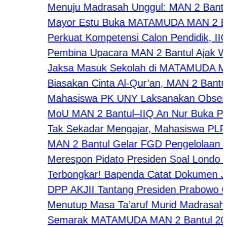
Menuju Madrasah Unggul: MAN 2 Bantul L
Mayor Estu Buka MATAMUDA MAN 2 Bantul 
Perkuat Kompetensi Calon Pendidik, IIQ A
Pembina Upacara MAN 2 Bantul Ajak Warga
Jaksa Masuk Sekolah di MATAMUDA MAN 2 Ba
Biasakan Cinta Al-Qur’an, MAN 2 Bantul Ge
Mahasiswa PK UNY Laksanakan Observasi 
MoU MAN 2 Bantul–IIQ An Nur Buka Peluang
Tak Sekadar Mengajar, Mahasiswa PLP IIQ
MAN 2 Bantul Gelar FGD Pengelolaan Pen
Merespon Pidato Presiden Soal Londo Ire
​Terbongkar! Bapenda Catat Dokumen Jang
DPP AKJII Tantang Presiden Prabowo Gela
Menutup Masa Ta’aruf Murid Madrasah, Wa
Semarak MATAMUDA MAN 2 Bantul 2026: Str