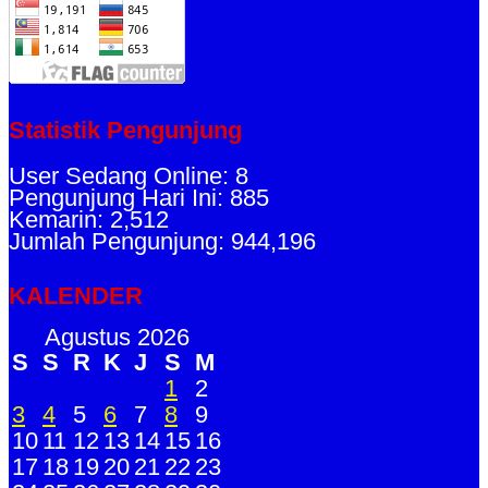
Statistik Pengunjung
User Sedang Online: 8
Pengunjung Hari Ini: 885
Kemarin: 2,512
Jumlah Pengunjung: 944,196
KALENDER
Agustus 2026
S
S
R
K
J
S
M
1
2
3
4
5
6
7
8
9
10
11
12
13
14
15
16
17
18
19
20
21
22
23