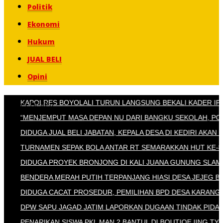
Politik
Ekonomi
Hukum
JUAL BELI
Opini
KAPOLRES BOYOLALI TURUN LANGSUNG BEKALI KADER IPNU &
NEWS TICKER
“MENJEMPUT MASA DEPAN NU DARI BANGKU SEKOLAH, PC IPNU
DIDUGA JUAL BELI JABATAN, KEPALA DESA DI KEDIRI AKAN DIL
TURNAMEN SEPAK BOLA ANTAR RT SEMARAKKAN HUT KE-81 RI 
DIDUGA PROYEK BRONJONG DI KALI JUANA GUNUNG SLAMET T
BENDERA MERAH PUTIH TERPANJANG HIASI DESA JEJEG BUMIJ
DIDUGA CACAT PROSEDUR, PEMILIHAN BPD DESA KARANGANYA
DPW SAPU JAGAD JATIM LAPORKAN DUGAAN TINDAK PIDANA TE
PENARIKAN SISWA PKL MAN 2 BANTUL DI BOUTIQE IING TYAS