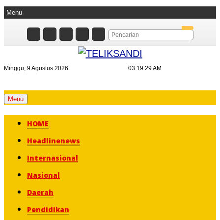
Menu
Minggu, 9 Agustus 2026
03:19:30 AM
Skip
Menu
to
HOME
content
Headlinenews
Internasional
Nasional
Daerah
Pendidikan