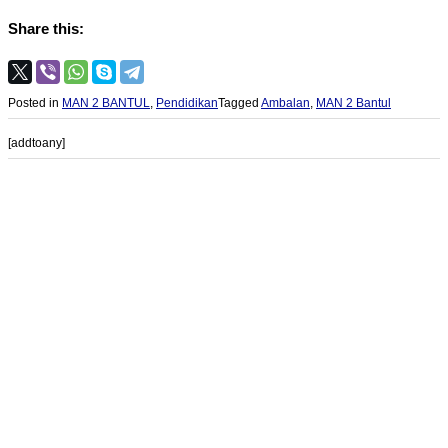
Share this:
Posted in
MAN 2 BANTUL
,
Pendidikan
Tagged
Ambalan
,
MAN 2 Bantul
[addtoany]
Post navigation
PROVIOUS POST
Mendesak Menteri ATR/BPN membatalkan SHM dan SHGB Sekitar INSTIPER
Yogyakarta Yang Diduga Masuk Kawasan Hutan Lindung
NEXT POST
Kunjungan Wisata Guci Menurun, Warga Minta Evaluasi Tiket Masuk dan
Kebijakan Metode Pembayaran Non-tunai