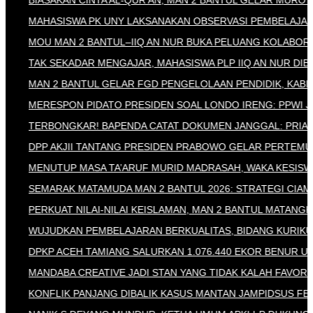
BIASAKAN CINTA AL-QUR’AN, MAN 2 BANTUL GELAR MUROTTAL 
MAHASISWA PK UNY LAKSANAKAN OBSERVASI PEMBELAJARAN D
MOU MAN 2 BANTUL–IIQ AN NUR BUKA PELUANG KOLABORASI P
TAK SEKADAR MENGAJAR, MAHASISWA PLP IIQ AN NUR DIBEK
MAN 2 BANTUL GELAR FGD PENGELOLAAN PENDIDIK, KABID D
MERESPON PIDATO PRESIDEN SOAL LONDO IRENG: PPWI JATE
​TERBONGKAR! BAPENDA CATAT DOKUMEN JANGGAL: PRIA YANG
DPP AKJII TANTANG PRESIDEN PRABOWO GELAR PERTEMUAN N
MENUTUP MASA TA’ARUF MURID MADRASAH, WAKA KESISWAAN
SEMARAK MATAMUDA MAN 2 BANTUL 2026: STRATEGI CIAMIK D
PERKUAT NILAI-NILAI KEISLAMAN, MAN 2 BANTUL MATANGKAN
WUJUDKAN PEMBELAJARAN BERKUALITAS, BIDANG KURIKULUM
DPKP ACEH TAMIANG SALURKAN 1.076.440 EKOR BENUR UDAN
MANDABA CREATIVE JADI STAN YANG TIDAK KALAH FAVORIT, K
KONFLIK PANJANG DIBALIK KASUS MANTAN JAMPIDSUS FEBRIE