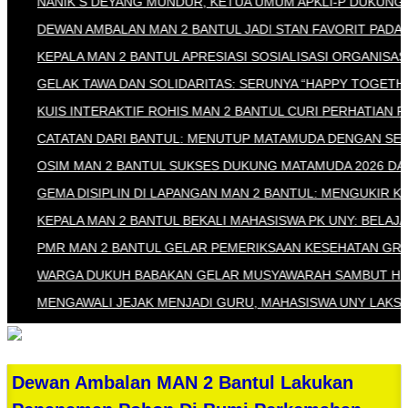
NANIK S DEYANG MUNDUR, KETUA UMUM APKLI-P DUKUNG PR
DEWAN AMBALAN MAN 2 BANTUL JADI STAN FAVORIT PADA MA
KEPALA MAN 2 BANTUL APRESIASI SOSIALISASI ORGANISASI 
GELAK TAWA DAN SOLIDARITAS: SERUNYA “HAPPY TOGETHER” 
KUIS INTERAKTIF ROHIS MAN 2 BANTUL CURI PERHATIAN PES
CATATAN DARI BANTUL: MENUTUP MATAMUDA DENGAN SENYUM
OSIM MAN 2 BANTUL SUKSES DUKUNG MATAMUDA 2026 DAN ME
GEMA DISIPLIN DI LAPANGAN MAN 2 BANTUL: MENGUKIR KARA
KEPALA MAN 2 BANTUL BEKALI MAHASISWA PK UNY: BELAJARLA
PMR MAN 2 BANTUL GELAR PEMERIKSAAN KESEHATAN GRATIS 
WARGA DUKUH BABAKAN GELAR MUSYAWARAH SAMBUT HUT KE-
MENGAWALI JEJAK MENJADI GURU, MAHASISWA UNY LAKSANAK
Dewan Ambalan MAN 2 Bantul Lakukan