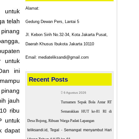
Alamat:
n untuk
a telah
Gedung Dewan Pers, Lantai 5
 pinang
Jl. Kebon Sirih No.32-34, Kota Jakarta Pusat,
bangga,
Daerah Khusus Ibukota Jakarta 10110
bupaten
Email: mediateliksandi@gmail.com
r untuk
Dan ini
Recent Posts
g mampu
 pinang
6 Agustus 2026
ih jauh
Turnamen Sepak Bola Antar RT
10 ribu
Semarakkan HUT ke-81 RI di
P untuk
Desa Bojong, Ribuan Warga Padati Lapangan
k dapat
teliksandi.id, Tegal - Semangat menyambut Hari