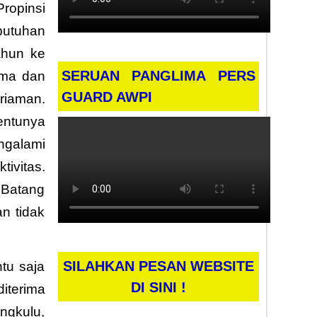
ropinsi
butuhan
ahun ke
SERUAN PANGLIMA PERS
ama dan
GUARD AWPI
riaman.
entunya
engalami
ivitas.
 Batang
n tidak
SILAHKAN PESAN WEBSITE
tu saja
DI SINI !
diterima
ngkulu,