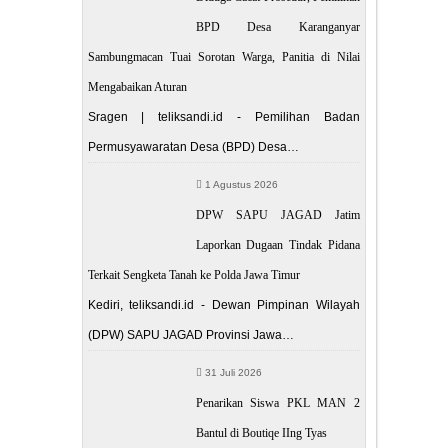
BPD Desa Karanganyar
Sambungmacan Tuai Sorotan Warga, Panitia di Nilai
Mengabaikan Aturan
Sragen | teliksandi.id - Pemilihan Badan
Permusyawaratan Desa (BPD) Desa…
1 Agustus 2026
DPW SAPU JAGAD Jatim
Laporkan Dugaan Tindak Pidana
Terkait Sengketa Tanah ke Polda Jawa Timur
Kediri, teliksandi.id - Dewan Pimpinan Wilayah
(DPW) SAPU JAGAD Provinsi Jawa…
31 Juli 2026
Penarikan Siswa PKL MAN 2
Bantul di Boutiqe IIng Tyas