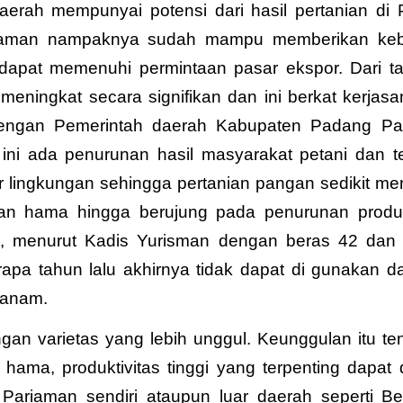
erah mempunyai potensi dari hasil pertanian di P
riaman nampaknya sudah mampu memberikan ke
dapat memenuhi permintaan pasar ekspor. Dari t
eningkat secara signifikan dan ini berkat kerjas
 dengan Pemerintah daerah Kabupaten Padang Pa
ni ada penurunan hasil masyarakat petani dan t
or lingkungan sehingga pertanian pangan sedikit m
an hama hingga berujung pada penurunan produkt
, menurut Kadis Yurisman dengan beras 42 dan
pa tahun lalu akhirnya tidak dapat di gunakan da
tanam.
an varietas yang lebih unggul. Keunggulan itu ten
hama, produktivitas tinggi yang terpenting dapat 
ariaman sendiri ataupun luar daerah seperti Be