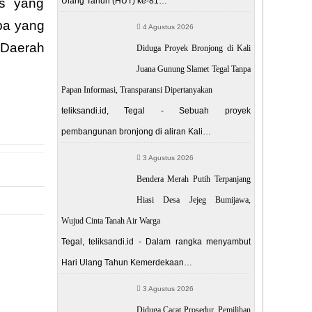
Ulang Tahun (HUT) ke-81…
as yang
pa yang
4 Agustus 2026
 Daerah
Diduga Proyek Bronjong di Kali
Juana Gunung Slamet Tegal Tanpa
Papan Informasi, Transparansi Dipertanyakan
teliksandi.id, Tegal - Sebuah proyek
pembangunan bronjong di aliran Kali…
3 Agustus 2026
Bendera Merah Putih Terpanjang
Hiasi Desa Jejeg Bumijawa,
Wujud Cinta Tanah Air Warga
POST
Tegal, teliksandi.id - Dalam rangka menyambut
han Tagana
Hari Ulang Tahun Kemerdekaan…
3 Agustus 2026
Diduga Cacat Prosedur, Pemilihan