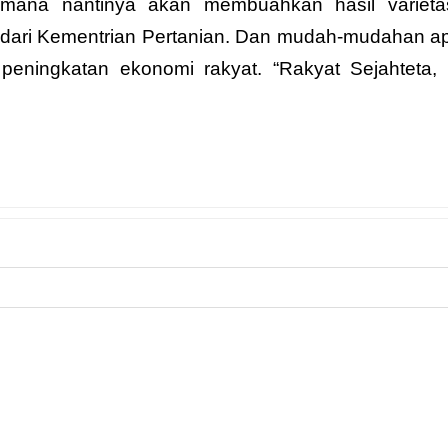
imana nantinya akan membuahkan hasil variet
 dari Kementrian Pertanian. Dan mudah-mudahan a
k peningkatan ekonomi rakyat. “Rakyat Sejahteta,
NEXT 
en
Dinsos Pasbar Gelar Pelati