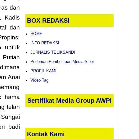
eras dan
, Kadis
BOX REDAKSI
tal dan
HOME
ropinsi
INFO REDAKSI
a untuk
JURNALIS TELIKSANDI
 Putiah
Pedoman Pemberitaan Media Siber
 dimana
PROFIL KAMI
an Anai
Video Tag
 memang
ap hama
Sertifikat Media Group AWPI
ng telah
 Sungai
on padi
Kontak Kami