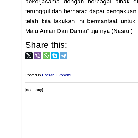
bekerjasama dengan berbagai pihak d
terunggul dan berharap dapat pengakuan
telah kita lakukan ini bermanfaat untu
Maju,Aman Dan Damai” ujarnya (Nasrul)
Share this:
Posted in
Daerah
,
Ekonomi
[addtoany]
Post
PROVIOUS POST
navigation
Setelah Buron 3 Tahun, DPO Kejari Selayar Tertangkap di Bant