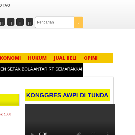
O TAG
EKONOMI
HUKUM
JUAL BELI
OPINI
PAK BOLA ANTAR RT SEMARAKKAN HUT KE-81 RI DI DESA BOJO
KONGGRES AWPI DI TUNDA
a: 1038