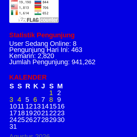
Statistik Pengunjung
User Sedang Online: 8
Pengunjung Hari Ini: 463
Kemarin: 2,820
Jumlah Pengunjung: 941,262
KALENDER
S
S
R
K
J
S
M
1
2
3
4
5
6
7
8
9
10
11
12
13
14
15
16
17
18
19
20
21
22
23
24
25
26
27
28
29
30
31
Agustus 2026