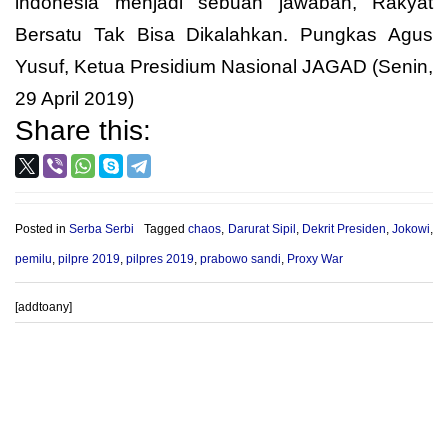
indonesia menjadi sebuah jawaban, Rakyat
Bersatu Tak Bisa Dikalahkan. Pungkas Agus
Yusuf, Ketua Presidium Nasional JAGAD (Senin,
29 April 2019)
Share this:
Posted in
Serba Serbi
Tagged
chaos
,
Darurat Sipil
,
Dekrit Presiden
,
Jokowi
,
pemilu
,
pilpre 2019
,
pilpres 2019
,
prabowo sandi
,
Proxy War
[addtoany]
Post
PROVIOUS POST
NEXT POST
navigation
JAGAD Desak Bentuk Timsus
Raker Badko HMI Jateng-DIY;
Selidiki Meninggalnya Ratusan
Gerakan Maritim Hijau, HMI