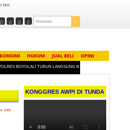
O TAG
EKONOMI
HUKUM
JUAL BELI
OPINI
ES BOYOLALI TURUN LANGSUNG BEKALI KADER IPNU & IPPNU: 
KONGGRES AWPI DI TUNDA
a: 1363