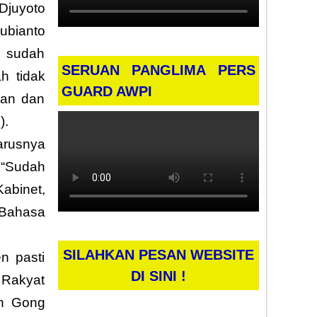
Djuyoto
ubianto
, sudah
SERUAN PANGLIMA PERS
h tidak
GUARD AWPI
lan dan
).
arusnya
 “Sudah
abinet,
 Bahasa
SILAHKAN PESAN WEBSITE
n pasti
DI SINI !
 Rakyat
an Gong