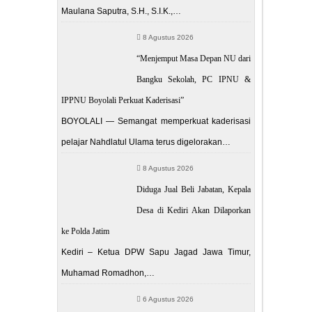
Maulana Saputra, S.H., S.I.K.,…
8 Agustus 2026
“Menjemput Masa Depan NU dari
Bangku Sekolah, PC IPNU &
IPPNU Boyolali Perkuat Kaderisasi”
BOYOLALI — Semangat memperkuat kaderisasi
pelajar Nahdlatul Ulama terus digelorakan…
8 Agustus 2026
Diduga Jual Beli Jabatan, Kepala
Desa di Kediri Akan Dilaporkan
ke Polda Jatim
Kediri – Ketua DPW Sapu Jagad Jawa Timur,
Muhamad Romadhon,…
6 Agustus 2026