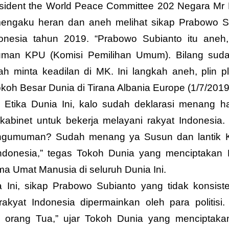
sident the World Peace Committee 202 Negara Mr 
 mengaku heran dan aneh melihat sikap Prabowo S
onesia tahun 2019. “Prabowo Subianto itu aneh
man KPU (Komisi Pemilihan Umum). Bilang suda
h minta keadilan di MK. Ini langkah aneh, plin p
koh Besar Dunia di Tirana Albania Europe (1/7/2019
Etika Dunia Ini, kalo sudah deklarasi menang h
abinet untuk bekerja melayani rakyat Indonesia.
ngumuman? Sudah menang ya Susun dan lantik K
 Indonesia,” tegas Tokoh Dunia yang menciptakan
a Umat Manusia di seluruh Dunia Ini.
 Ini, sikap Prabowo Subianto yang tidak konsiste
akyat Indonesia dipermainkan oleh para politisi.
ada orang Tua,” ujar Tokoh Dunia yang menciptak