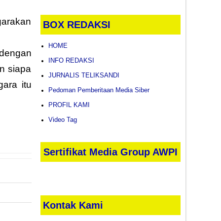
garakan
BOX REDAKSI
HOME
 dengan
INFO REDAKSI
un siapa
JURNALIS TELIKSANDI
ara itu
Pedoman Pemberitaan Media Siber
PROFIL KAMI
Video Tag
Sertifikat Media Group AWPI
Kontak Kami
POST