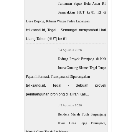
Turnamen Sepak Bola Antar RT
Semarakkan HUT ke-81 RI di
Desa Bojong, Ribuan Warga Padati Lapangan
teliksandi.id, Tegal - Semangat menyambut Hari
Ulang Tahun (HUT) ke-81…
4 Agustus 2026
Diduga Proyek Bronjong di Kali
Juana Gunung Slamet Tegal Tanpa
Papan Informasi, Transparansi Dipertanyakan
teliksandi.id, Tegal - Sebuah proyek
pembangunan bronjong di aliran Kali…
3 Agustus 2026
Bendera Merah Putih Terpanjang
Hiasi Desa Jejeg Bumijawa,
Wujud Cinta Tanah Air Warga