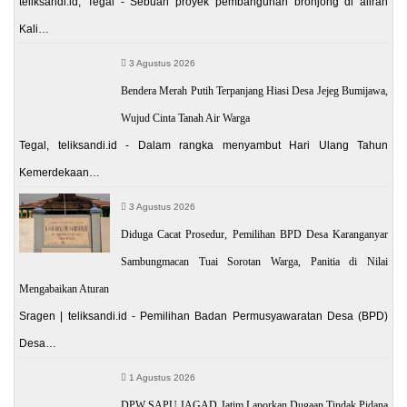
teliksandi.id, Tegal - Sebuah proyek pembangunan bronjong di aliran
Kali…
3 Agustus 2026
Bendera Merah Putih Terpanjang Hiasi Desa Jejeg Bumijawa,
Wujud Cinta Tanah Air Warga
Tegal, teliksandi.id - Dalam rangka menyambut Hari Ulang Tahun
Kemerdekaan…
3 Agustus 2026
Diduga Cacat Prosedur, Pemilihan BPD Desa Karanganyar
Sambungmacan Tuai Sorotan Warga, Panitia di Nilai
Mengabaikan Aturan
Sragen | teliksandi.id - Pemilihan Badan Permusyawaratan Desa (BPD)
Desa…
1 Agustus 2026
DPW SAPU JAGAD Jatim Laporkan Dugaan Tindak Pidana