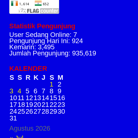
Statistik Pengunjung
User Sedang Online: 7
Pengunjung Hari Ini: 924
Kemarin: 3,495
Jumlah Pengunjung: 935,619
KALENDER
S
S
R
K
J
S
M
1
2
3
4
5
6
7
8
9
10
11
12
13
14
15
16
17
18
19
20
21
22
23
24
25
26
27
28
29
30
31
Agustus 2026