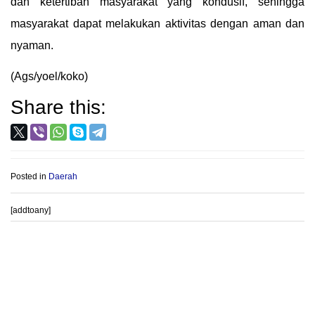
dan ketertiban masyarakat yang kondusif, sehingga
masyarakat dapat melakukan aktivitas dengan aman dan
nyaman.
(Ags/yoel/koko)
Share this:
Posted in
Daerah
[addtoany]
Post
PROVIOUS POST
NEXT POST
navigation
Sejumlah Warga Majenang
Kronologis Pembunuhan Motif
Akan Laporkan Dugaan Pungli
Cinta Segi Tiga Terjadi di Solo
PTSL Kepada Pihak Berwajib