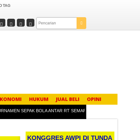
O TAG
EKONOMI
HUKUM
JUAL BELI
OPINI
MEN SEPAK BOLA ANTAR RT SEMARAKKAN HUT KE-81 RI DI DESA
KONGGRES AWPI DI TUNDA