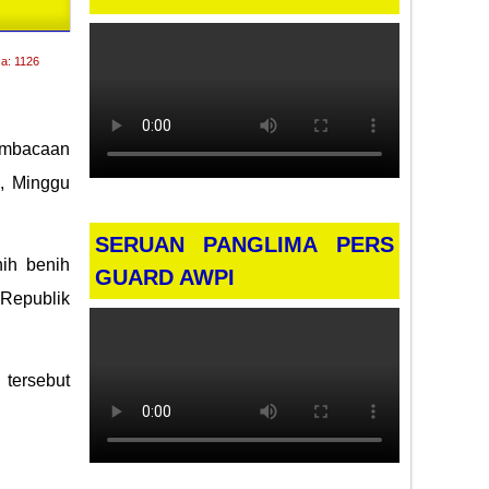
a: 1126
embacaan
l, Minggu
SERUAN PANGLIMA PERS
ih benih
GUARD AWPI
Republik
 tersebut