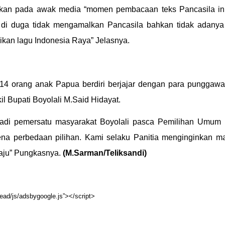
ikan pada awak media “momen pembacaan teks Pancasila ini 
h di duga tidak mengamalkan Pancasila bahkan tidak adany
kan lagu Indonesia Raya” Jelasnya.
14 orang anak Papua berdiri berjajar dengan para punggawa
 Bupati Boyolali M.Said Hidayat.
jadi pemersatu masyarakat Boyolali pasca Pemilihan Umum 
na perbedaan pilihan. Kami selaku Panitia menginginkan m
aju” Pungkasnya.
(M.Sarman/Teliksandi)
ead/js/adsbygoogle.js”></script>