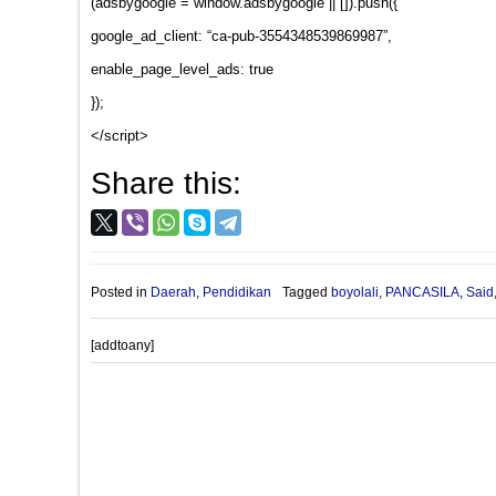
(adsbygoogle = window.adsbygoogle || []).push({
google_ad_client: “ca-pub-3554348539869987”,
enable_page_level_ads: true
});
</script>
Share this:
Posted in
Daerah
,
Pendidikan
Tagged
boyolali
,
PANCASILA
,
Said
[addtoany]
Post
PROVIOUS POST
navigation
Kiprah Kunto di Pedesaan, Hingga Datangkan Para Ahli Pert
tanpa di Pungut Biaya