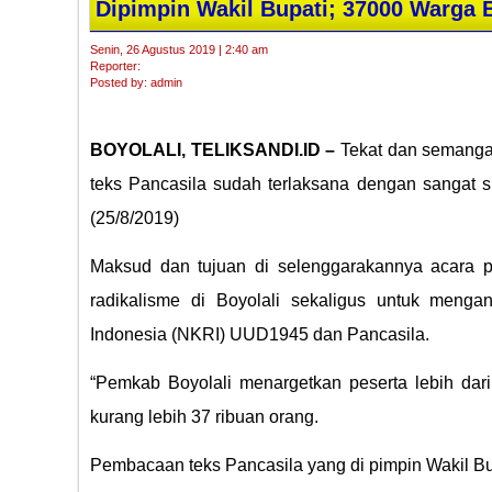
Dipimpin Wakil Bupati; 37000 Warga 
Senin, 26 Agustus 2019 | 2:40 am
Reporter:
Posted by: admin
BOYOLALI, TELIKSANDI.ID –
Tekat dan semanga
teks Pancasila sudah terlaksana dengan sangat s
(25/8/2019)
Maksud dan tujuan di selenggarakannya acara 
radikalisme di Boyolali sekaligus untuk meng
Indonesia (NKRI) UUD1945 dan Pancasila.
“Pemkab Boyolali menargetkan peserta lebih dari
kurang lebih 37 ribuan orang.
Pembacaan teks Pancasila yang di pimpin Wakil Bu