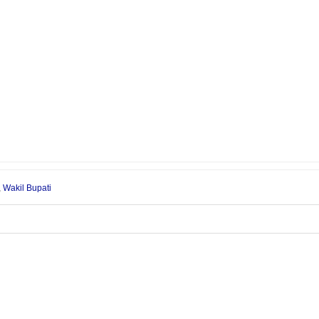
,
Wakil Bupati
NEXT 
anian
Pembangunan Menara Masjid Wolu Mandek, IKALU
Ga