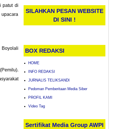
patut di
SILAHKAN PESAN WEBSITE
a upacara
DI SINI !
 Boyolali
BOX REDAKSI
HOME
(Pemilu).
INFO REDAKSI
asyarakat
JURNALIS TELIKSANDI
Pedoman Pemberitaan Media Siber
PROFIL KAMI
Video Tag
Sertifikat Media Group AWPI