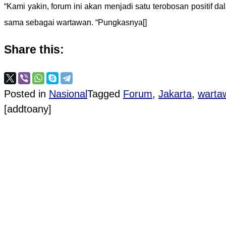
“Kami yakin, forum ini akan menjadi satu terobosan positi
sama sebagai wartawan. “Pungkasnya[]
Share this:
Posted in
Nasional
Tagged
Forum
,
Jakarta
,
warta
[addtoany]
Post navigation
PROVIOUS POST
Koopsus TNI Siap Tangani Terorisme
NEXT POST
Pendidikan Karakter Ketarunaan SMK Bhakti Kary