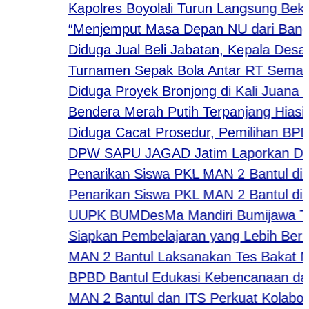
Kapolres Boyolali Turun Langsung Bekali
“Menjemput Masa Depan NU dari Bangku S
Diduga Jual Beli Jabatan, Kepala Desa di 
Turnamen Sepak Bola Antar RT Semarakka
Diduga Proyek Bronjong di Kali Juana Gu
Bendera Merah Putih Terpanjang Hiasi De
Diduga Cacat Prosedur, Pemilihan BPD De
DPW SAPU JAGAD Jatim Laporkan Dugaan 
Penarikan Siswa PKL MAN 2 Bantul di Bout
Penarikan Siswa PKL MAN 2 Bantul di Pe
UUPK BUMDesMa Mandiri Bumijawa Tegal S
Siapkan Pembelajaran yang Lebih Berkual
MAN 2 Bantul Laksanakan Tes Bakat Minat
BPBD Bantul Edukasi Kebencanaan dala
MAN 2 Bantul dan ITS Perkuat Kolaborasi