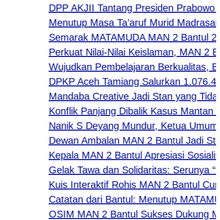
DPP AKJII Tantang Presiden Prabowo Gel
Menutup Masa Ta’aruf Murid Madrasah, W
Semarak MATAMUDA MAN 2 Bantul 2026: St
Perkuat Nilai-Nilai Keislaman, MAN 2 Ba
Wujudkan Pembelajaran Berkualitas, Bida
DPKP Aceh Tamiang Salurkan 1.076.440 
Mandaba Creative Jadi Stan yang Tidak Ka
Konflik Panjang Dibalik Kasus Mantan Ja
Nanik S Deyang Mundur, Ketua Umum AP
Dewan Ambalan MAN 2 Bantul Jadi Stan 
Kepala MAN 2 Bantul Apresiasi Sosialis
Gelak Tawa dan Solidaritas: Serunya “Hap
Kuis Interaktif Rohis MAN 2 Bantul Curi 
Catatan dari Bantul: Menutup MATAMUDA
OSIM MAN 2 Bantul Sukses Dukung MATA