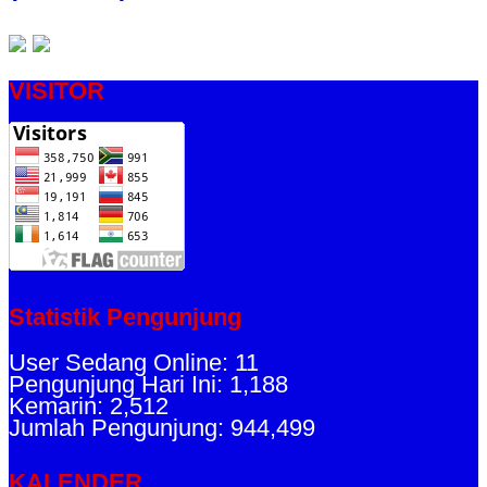
VISITOR
Statistik Pengunjung
User Sedang Online: 11
Pengunjung Hari Ini: 1,188
Kemarin: 2,512
Jumlah Pengunjung: 944,499
KALENDER