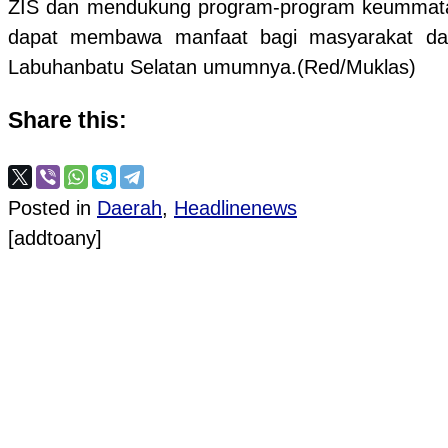
ZIS dan mendukung program-program keummatan 
dapat membawa manfaat bagi masyarakat dan
Labuhanbatu Selatan umumnya.(Red/Muklas)
Share this:
Posted in
Daerah
,
Headlinenews
[addtoany]
Post navigation
PROVIOUS POST
Ditresnarkoba Polda Sumut Razia THM di Medan 
NEXT POST
Rapat Koordinasi Sapu Jagad Tegal Raya Jaten