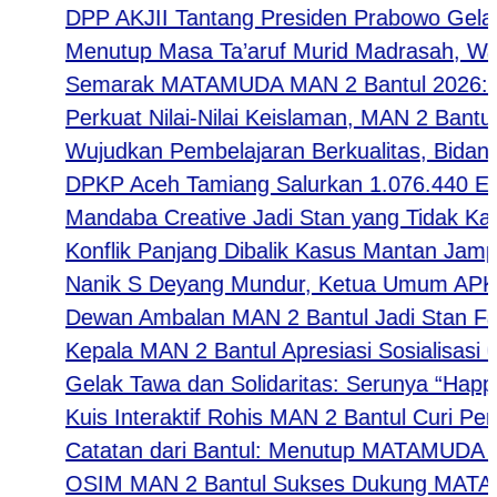
DPP AKJII Tantang Presiden Prabowo Gelar Pe
Menutup Masa Ta’aruf Murid Madrasah, Waka K
Semarak MATAMUDA MAN 2 Bantul 2026: Strateg
Perkuat Nilai-Nilai Keislaman, MAN 2 Bantul
Wujudkan Pembelajaran Berkualitas, Bidang K
DPKP Aceh Tamiang Salurkan 1.076.440 Ekor
Mandaba Creative Jadi Stan yang Tidak Kalah F
Konflik Panjang Dibalik Kasus Mantan Jampids
Nanik S Deyang Mundur, Ketua Umum APKLI-
Dewan Ambalan MAN 2 Bantul Jadi Stan Favor
Kepala MAN 2 Bantul Apresiasi Sosialisasi 
Gelak Tawa dan Solidaritas: Serunya “Happy T
Kuis Interaktif Rohis MAN 2 Bantul Curi Perha
Catatan dari Bantul: Menutup MATAMUDA den
OSIM MAN 2 Bantul Sukses Dukung MATAMUDA 