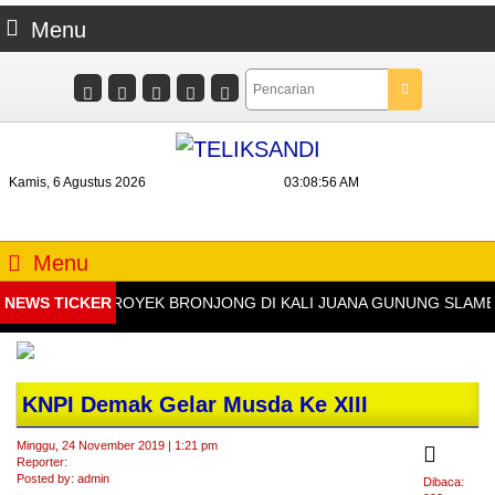
Menu
Kamis, 6 Agustus 2026
03:08:57 AM
Menu
NEWS TICKER
DIDUGA PROYEK BRONJONG DI KALI JUANA GUNUNG SLAMET T
KNPI Demak Gelar Musda Ke XIII
Minggu, 24 November 2019 | 1:21 pm
Reporter:
Posted by: admin
Dibaca: