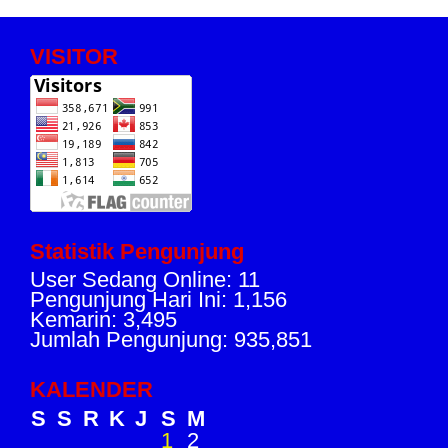
VISITOR
Statistik Pengunjung
User Sedang Online: 11
Pengunjung Hari Ini: 1,156
Kemarin: 3,495
Jumlah Pengunjung: 935,851
KALENDER
S
S
R
K
J
S
M
1
2