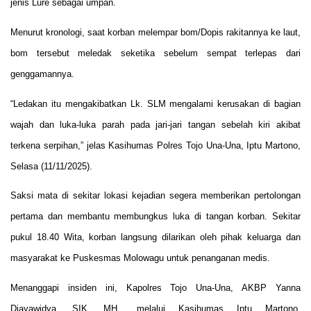
jenis Lure sebagai umpan.
Menurut kronologi, saat korban melempar bom/Dopis rakitannya ke laut,
bom tersebut meledak seketika sebelum sempat terlepas dari
genggamannya.
“Ledakan itu mengakibatkan Lk. SLM mengalami kerusakan di bagian
wajah dan luka-luka parah pada jari-jari tangan sebelah kiri akibat
terkena serpihan,” jelas Kasihumas Polres Tojo Una-Una, Iptu Martono,
Selasa (11/11/2025).
Saksi mata di sekitar lokasi kejadian segera memberikan pertolongan
pertama dan membantu membungkus luka di tangan korban. Sekitar
pukul 18.40 Wita, korban langsung dilarikan oleh pihak keluarga dan
masyarakat ke Puskesmas Molowagu untuk penanganan medis.
Menanggapi insiden ini, Kapolres Tojo Una-Una, AKBP Yanna
Djayawidya, SIK. MH., melalui Kasihumas Iptu Martono,